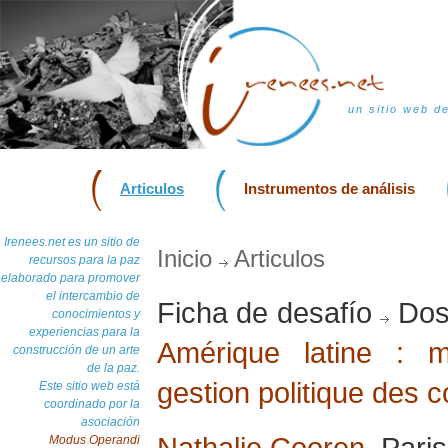
un sitio web d
Articulos
Instrumentos de análisis
Irenees.net es un sitio de
Inicio
Articulos
recursos para la paz
elaborado para promover
el intercambio de
Ficha de desafío
Doss
conocimientos y
experiencias para la
Amérique latine : 
construcción de un arte
de la paz.
gestion politique des co
Este sitio web está
coordinado por la
asociación
Nathalie Cooren
, Pari
Modus Operandi