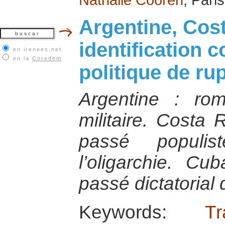
Argentine, Cost
identification 
en irenees.net
en la
Coredem
politique de ru
Argentine : ro
militaire. Costa 
passé populis
l’oligarchie. C
passé dictatorial 
Keywords:
T