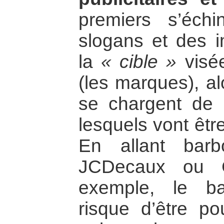
premiers s’éch
slogans et des 
la
« cible »
visée
(les marques), al
se chargent de l
lesquels vont êtr
En allant barb
JCDecaux ou C
exemple, le ba
risque d’être pou