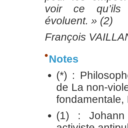
voir ce qu’ils
évoluent. » (2)
François VAILLAN
Notes
(*) : Philosop
de La non-viol
fondamentale, 
(1) : Johann
activiste antipub