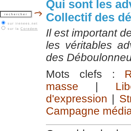
Qui sont les ad
Collectif des 
sur irenees.net
sur la
Coredem
Il est important d
les véritables ad
des Déboulonneu
Mots clefs :
R
masse
|
Li
d'expression
|
St
Campagne média