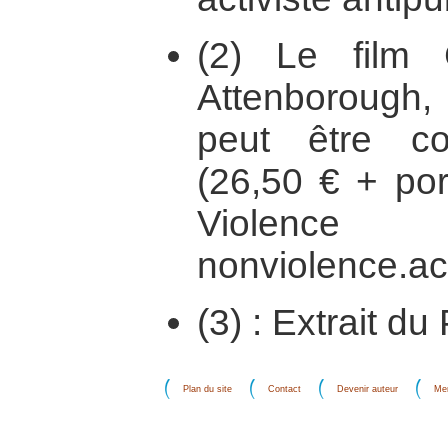
(2) Le film
Attenborough
peut être c
(26,50 € + po
Violence
nonviolence.ac
(3) : Extrait d
Plan du site
Contact
Devenir auteur
Men