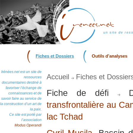
un site de res
Fiches et Dossiers
Outils d’analyses
Irénées.net est un site de
Accueil
Fiches et Dossier
ressources
documentaires destiné à
favoriser l’échange de
Fiche de défi
D
connaissances et de
savoir faire au service de
transfrontalière au Ca
la construction d’un art de
la paix.
lac Tchad
Ce site est porté par
l’association
Modus Operandi
Cyril Musila
, Bassin d