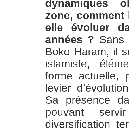
dynamiques ob
zone, comment l’i
elle évoluer 
années ?
Sans f
Boko Haram, il 
islamiste, élé
forme actuelle, p
levier d’évolutio
Sa présence d
pouvant serv
diversification te