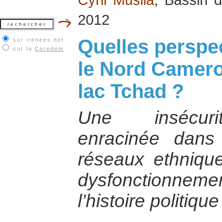
2012
Quelles perspe
sur irenees.net
sur la
Coredem
le Nord Camero
lac Tchad ?
Une insécurit
enracinée dans 
réseaux ethnique
dysfonctionnemen
l’histoire politiqu