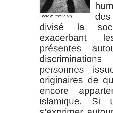
hum
des
Photo murblanc.org
divisé la soc
exacerbant le
présentes aut
discriminatio
personnes issue
originaires de qu
encore apparte
islamique. Si
s’exprimer autou