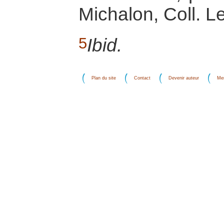
Michalon, Coll. 
5
Ibid.
Plan du site
Contact
Devenir auteur
Men