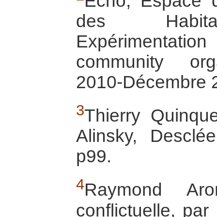
Echo, Espace 
des Habita
Expérimentati
community org
2010-Décembre 2
3
Thierry Quinque
Alinsky, Desclé
p99.
4
Raymond Aro
conflictuelle, pa