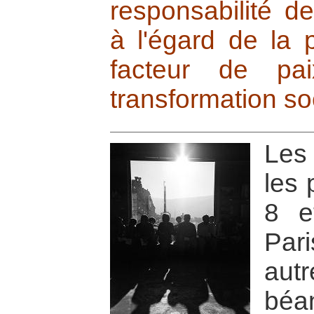
responsabilité de
à l'égard de la 
facteur de pai
transformation so
Les 
les 
8 e
Par
aut
béa