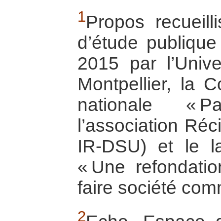
1
Propos recueill
d’étude publique
2015 par l’Unive
Montpellier, la C
nationale « 
l’association Réc
IR-DSU) et le l
« Une refondati
faire société co
2