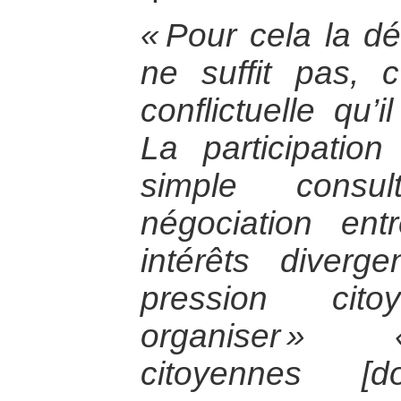
« Pour cela la dé
ne suffit pas, 
conflictuelle qu’i
La participatio
simple consu
négociation en
intérêts diverg
pression cito
organiser »
citoyennes [d