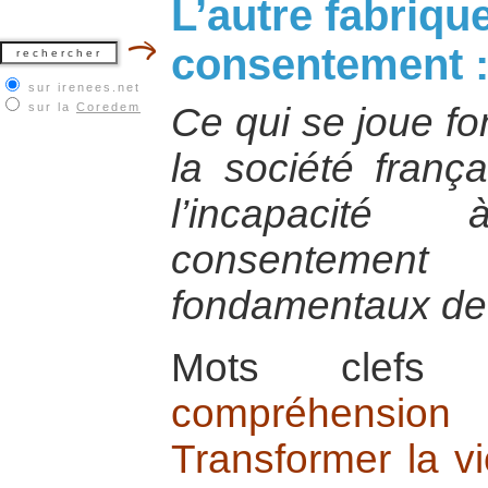
L’autre fabriqu
consentement : 
sur irenees.net
sur la
Coredem
Ce qui se joue f
la société frança
l’incapacit
consenteme
fondamentaux de 
Mots cle
compréhension
Transformer la vi