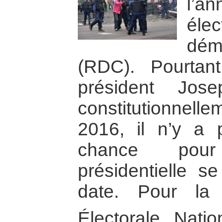
l’a
éle
dém
(RDC). Pourtan
président Jose
constitutionnell
2016, il n’y a 
chance pour
présidentielle s
date. Pour la
Électorale Nati