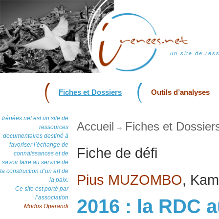
un site de res
Fiches et Dossiers
Outils d’analyses
Irénées.net est un site de
Accueil
Fiches et Dossier
ressources
documentaires destiné à
favoriser l’échange de
Fiche de défi
connaissances et de
savoir faire au service de
la construction d’un art de
Pius MUZOMBO
, Kamp
la paix.
Ce site est porté par
l’association
2016 : la RDC a
Modus Operandi