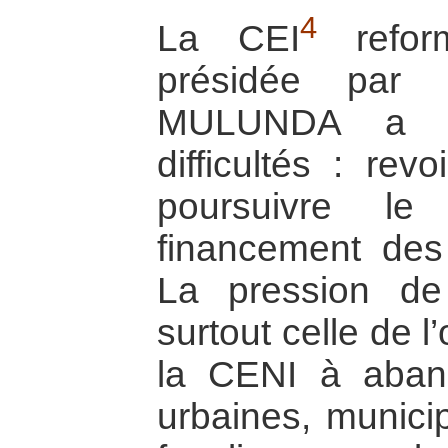
4
La CEI
refor
présidée par
MULUNDA a ren
difficultés : revo
poursuivre le
financement des
La pression de 
surtout celle de l
la CENI à aband
urbaines, municip