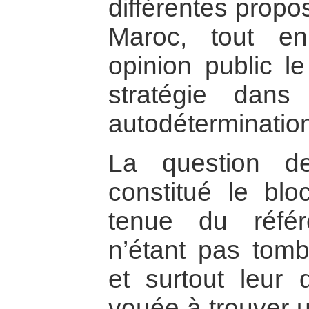
différentes propo
Maroc, tout e
opinion public l
stratégie dan
autodéterminatio
La question d
constitué le blo
tenue du référ
n’étant pas tom
et surtout leur 
vouée à trouver u