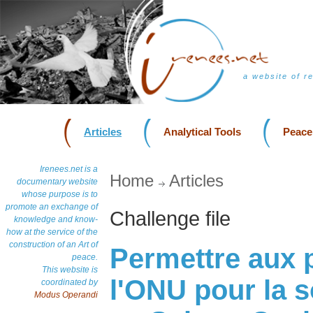
a website of r
Articles
Analytical Tools
Peace
Irenees.net is a
Home
Articles
documentary website
whose purpose is to
promote an exchange of
Challenge file
knowledge and know-
how at the service of the
construction of an Art of
Permettre aux 
peace.
This website is
l'ONU pour la s
coordinated by
Modus Operandi