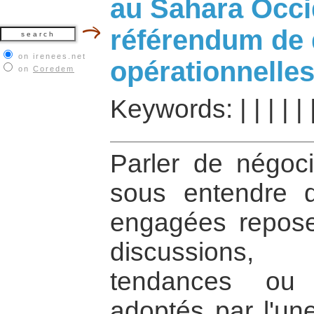
au Sahara Occi
référendum de 
on irenees.net
opérationnelle
on
Coredem
Keywords:
|
|
|
|
|
Parler de négoci
sous entendre q
engagées repose
discussions
tendances ou
adoptés par l'une