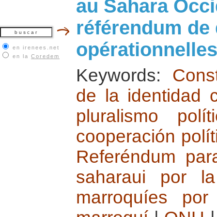
au Sahara Occi
référendum de 
opérationnelle
en irenees.net
en la
Coredem
Keywords:
Const
de la identidad c
pluralismo polít
cooperación polít
Referéndum par
saharaui por l
marroquíes por