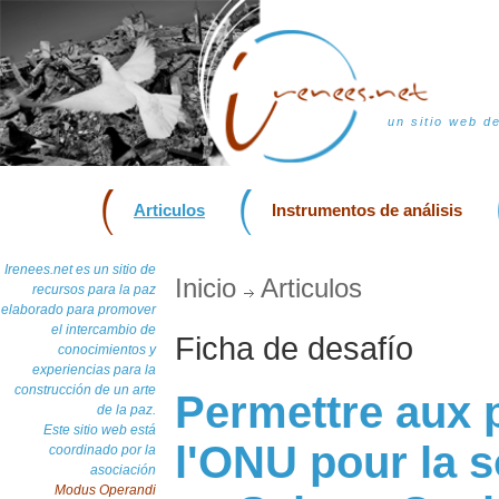
un sitio web d
Articulos
Instrumentos de análisis
Irenees.net es un sitio de
Inicio
Articulos
recursos para la paz
elaborado para promover
el intercambio de
Ficha de desafío
conocimientos y
experiencias para la
construcción de un arte
Permettre aux 
de la paz.
Este sitio web está
l'ONU pour la s
coordinado por la
asociación
Modus Operandi