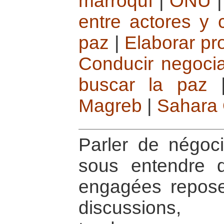
marroquí
|
ONU
entre actores y 
paz
|
Elaborar pr
Conducir negocia
buscar la paz
Magreb
|
Sahara 
Parler de négoci
sous entendre q
engagées repose
discussions