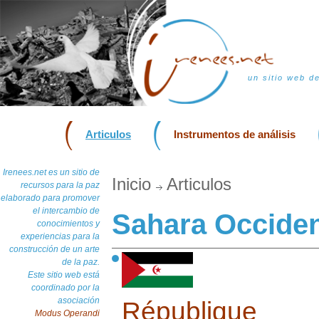
un sitio web d
Articulos
Instrumentos de análisis
Irenees.net es un sitio de
Inicio
Articulos
recursos para la paz
elaborado para promover
el intercambio de
Sahara Occiden
conocimientos y
experiencias para la
construcción de un arte
de la paz.
Este sitio web está
coordinado por la
asociación
République 
Modus Operandi