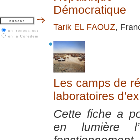
Démocratique
Tarik EL FAOUZ
, Fran
en irenees.net
en la
Coredem
Les camps de ré
laboratoires d’e
Cette fiche a po
en lumière l’