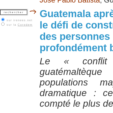
Guatemala après
sur irenees.net
le défi de const
sur la
Coredem
des personnes 
profondément 
Le « conflit
guatémaltèqu
populations m
dramatique : ce
compté le plus de