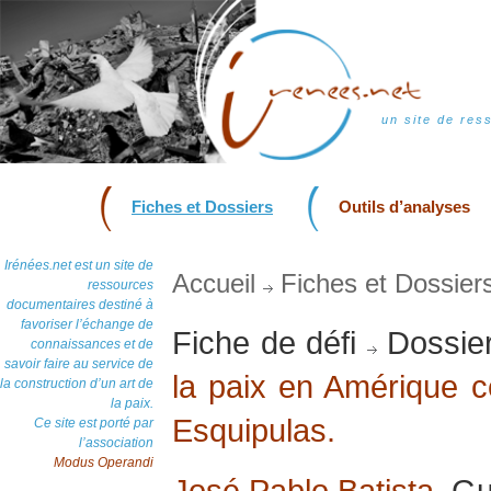
un site de res
Fiches et Dossiers
Outils d’analyses
Irénées.net est un site de
Accueil
Fiches et Dossier
ressources
documentaires destiné à
favoriser l’échange de
Fiche de défi
Dossie
connaissances et de
savoir faire au service de
la paix en Amérique c
la construction d’un art de
la paix.
Esquipulas.
Ce site est porté par
l’association
Modus Operandi
José Pablo Batista
, G