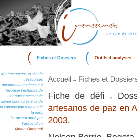
un site de res
Fiches et Dossiers
Outils d’analyses
Irénées.net est un site de
Accueil
Fiches et Dossier
ressources
documentaires destiné à
favoriser l’échange de
Fiche de défi
Doss
connaissances et de
savoir faire au service de
artesanos de paz en Am
la construction d’un art de
la paix.
2003.
Ce site est porté par
l’association
Modus Operandi
Nelson Berrio, Bogota,