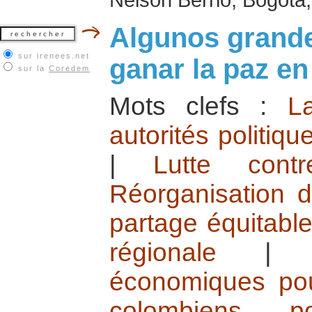
Algunos grande
sur irenees.net
ganar la paz e
sur la
Coredem
Mots clefs :
L
autorités politiqu
|
Lutte cont
Réorganisation d
partage équitable
régionale
économiques pou
colombiens 