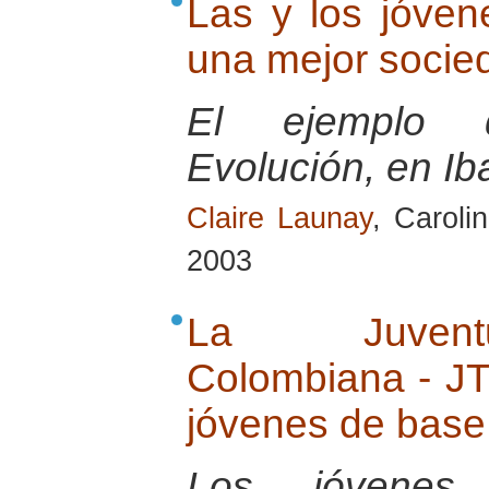
Las y los jóven
una mejor socie
El ejemplo d
Evolución, en I
Claire Launay
, Caroli
2003
La Juventu
Colombiana - JT
jóvenes de base
Los jóvenes