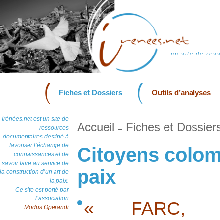
un site de res
Fiches et Dossiers
Outils d’analyses
Irénées.net est un site de
Accueil
Fiches et Dossier
ressources
documentaires destiné à
favoriser l’échange de
Citoyens colom
connaissances et de
savoir faire au service de
paix
la construction d’un art de
la paix.
Ce site est porté par
l’association
« FARC, Co
Modus Operandi