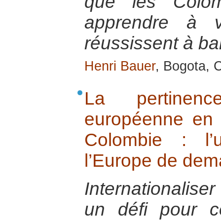
que les Colom
apprendre à v
réussissent à ban
Henri Bauer
, Bogota, C
La pertinence
européenne en 
Colombie : l’
l’Europe de dem
Internationaliser
un défi pour c