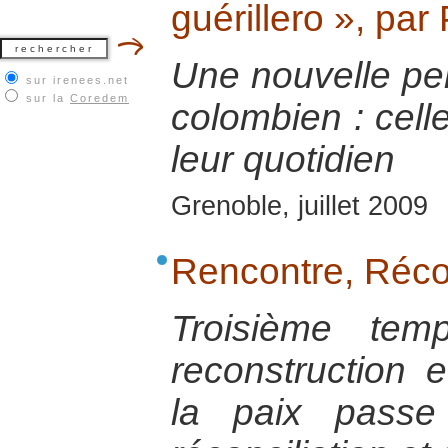
guérillero », pa
Une nouvelle pers
sur irenees.net
sur la
Coredem
colombien : celle
leur quotidien
Grenoble, juillet 2009
Rencontre, Récon
Troisième tem
reconstruction e
la paix passe