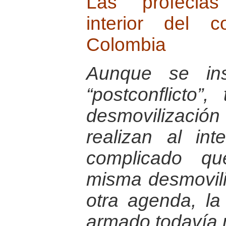
Las profecias
interior del 
Colombia
Aunque se ins
“postconflicto”
desmovilizaci
realizan al in
complicado qu
misma desmovili
otra agenda, la
armado todavía 