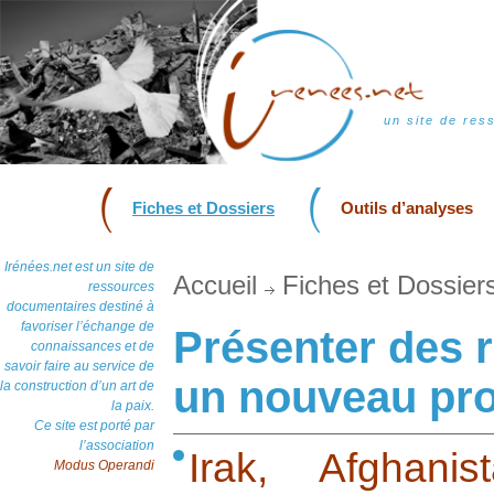
un site de res
Fiches et Dossiers
Outils d’analyses
Irénées.net est un site de
Accueil
Fiches et Dossier
ressources
documentaires destiné à
favoriser l’échange de
Présenter des 
connaissances et de
savoir faire au service de
un nouveau pro
la construction d’un art de
la paix.
Ce site est porté par
l’association
Irak, Afghani
Modus Operandi