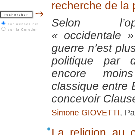
recherche de la 
Selon l’op
sur irenees.net
sur la
Coredem
« occidentale 
guerre n’est plus
politique par 
encore moins
classique entre E
concevoir Clau
Simone GIOVETTI
, Pa
La religion au 