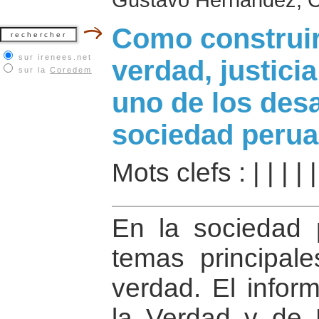
Como construir
sur irenees.net
verdad, justicia
sur la
Coredem
uno de los des
sociedad peru
Mots clefs :
|
|
|
|
En la sociedad 
temas principal
verdad. El infor
la Verdad y de 