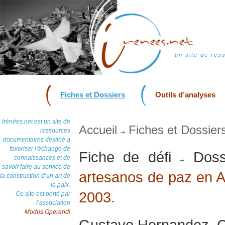
un site de res
Fiches et Dossiers
Outils d’analyses
Irénées.net est un site de
Accueil
Fiches et Dossier
ressources
documentaires destiné à
favoriser l’échange de
Fiche de défi
Doss
connaissances et de
savoir faire au service de
artesanos de paz en Am
la construction d’un art de
la paix.
2003.
Ce site est porté par
l’association
Modus Operandi
Gustavo Hernandez, Cu