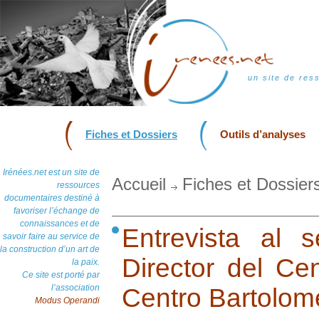
un site de res
Fiches et Dossiers
Outils d’analyses
Irénées.net est un site de
Accueil
Fiches et Dossier
ressources
documentaires destiné à
favoriser l’échange de
connaissances et de
Entrevista al 
savoir faire au service de
la construction d’un art de
Director del Ce
la paix.
Ce site est porté par
l’association
Centro Bartolom
Modus Operandi