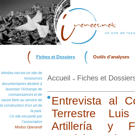
un site de res
Fiches et Dossiers
Outils d’analyses
Irénées.net est un site de
Accueil
Fiches et Dossier
ressources
documentaires destiné à
favoriser l’échange de
connaissances et de
Entrevista al 
savoir faire au service de
la construction d’un art de
Terrestre Lu
la paix.
Ce site est porté par
l’association
Artillería y 
Modus Operandi