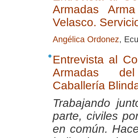
Armadas Arma d
Velasco. Servici
Angélica Ordonez
, Ec
Entrevista al C
Armadas de
Caballería Blin
Trabajando jun
parte, civiles po
en común. Hace