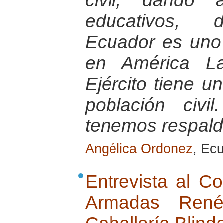
civil, dando 
educativos, d
Ecuador es uno
en América La
Ejército tiene u
población civ
tenemos respaldo
Angélica Ordonez
, Ec
Entrevista al C
Armadas Ren