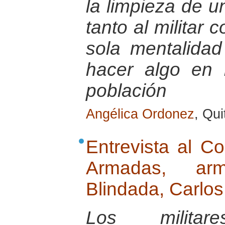
la limpieza de u
tanto al militar
sola mentalida
hacer algo en b
población
Angélica Ordonez
, Qu
Entrevista al C
Armadas, ar
Blindada, Carlo
Los milita