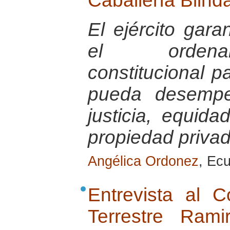
Caballería Blind
El ejército gara
el ordenam
constitucional 
pueda desempe
justicia, equid
propiedad priva
Angélica Ordonez
, Ec
Entrevista al 
Terrestre Ram