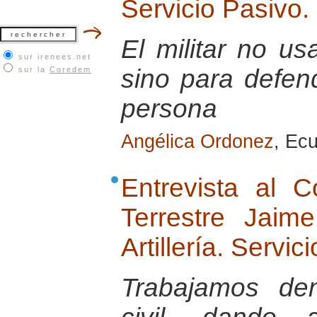
Servicio Pasivo.
El militar no u
sur irenees.net
sino para defend
sur la
Coredem
persona
Angélica Ordonez
, Ec
Entrevista al 
Terrestre Jai
Artillería. Servic
Trabajamos de