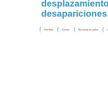
desplazam
desapariciones
Site Map
Contact
Becoming an author