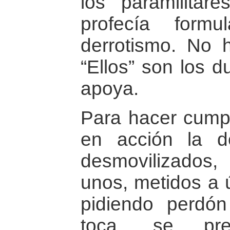
los paramilitar
profecía form
derrotismo. No 
“Ellos” son los d
apoya.
Para hacer cumpli
en acción la d
desmovilizados,
unos, metidos a ú
pidiendo perdó
toca, se pr