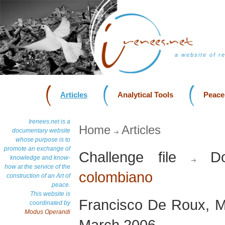
a website of r
Articles
Analytical Tools
Peace
Irenees.net is a
Home
Articles
documentary website
whose purpose is to
promote an exchange of
Challenge file
Do
knowledge and know-
how at the service of the
colombiano
construction of an Art of
peace.
This website is
Francisco De Roux, M
coordinated by
Modus Operandi
March 2006