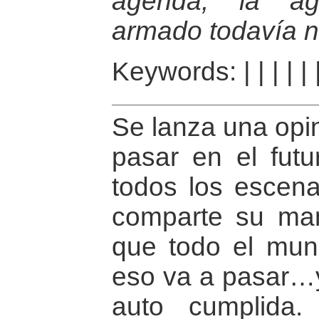
agenda, la ag
armado todavía n
Keywords:
|
|
|
|
|
Se lanza una opin
pasar en el futu
todos los escena
comparte su man
que todo el mu
eso va a pasar…y
auto cumplida