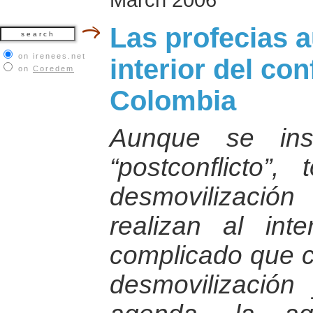
Las profecias 
on irenees.net
interior del co
on
Coredem
Colombia
Aunque se ins
“postconflicto”
desmovilizació
realizan al int
complicado que c
desmovilización