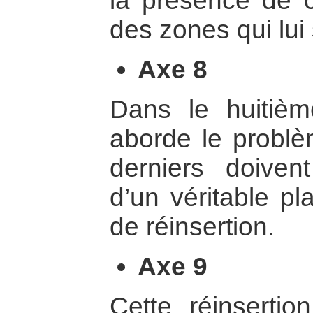
la présence de c
des zones qui lui
Axe 8
Dans le huitiè
aborde le problè
derniers doive
d’un véritable pl
de réinsertion.
Axe 9
Cette réinsertio