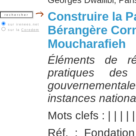
Construire la P
sur irenees.net
Bérangère Corne
sur la
Coredem
Moucharafieh
Éléments de ré
pratiques des
gouvernementa
instances national
Mots clefs :
|
|
|
|
Réf. : Fondatio