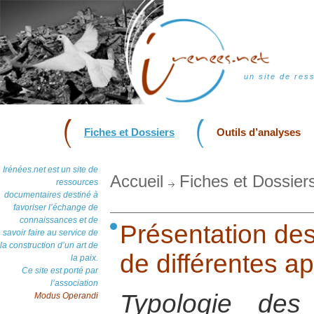
un site de res
Fiches et Dossiers
Outils d’analyses
Irénées.net est un site de
Accueil
Fiches et Dossier
ressources
documentaires destiné à
favoriser l’échange de
connaissances et de
Présentation de
savoir faire au service de
la construction d’un art de
de différentes a
la paix.
Ce site est porté par
l’association
Typologie des
Modus Operandi