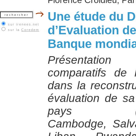
Une étude du 
sur irenees.net
d’Evaluation de
sur la
Coredem
Banque mondia
Présentatio
comparatifs de
dans la reconstru
évaluation de s
pays (Bosni
Cambodge, Salvad