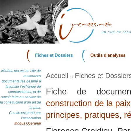
un site de res
Fiches et Dossiers
Outils d’analyses
Irénées.net est un site de
Accueil
Fiches et Dossier
ressources
documentaires destiné à
favoriser l’échange de
Fiche de docum
connaissances et de
savoir faire au service de
construction de la pai
la construction d’un art de
la paix.
principes, pratiques, r
Ce site est porté par
l’association
Modus Operandi
Florence Croidieu, Par