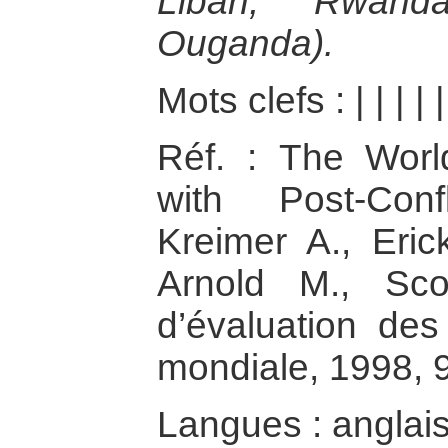
Liban, Rwand
Ouganda).
Mots clefs :
|
|
|
|
Réf. : The Worl
with Post-Confl
Kreimer A., Eric
Arnold M., Sco
d’évaluation de
mondiale, 1998, 9
Langues : anglai