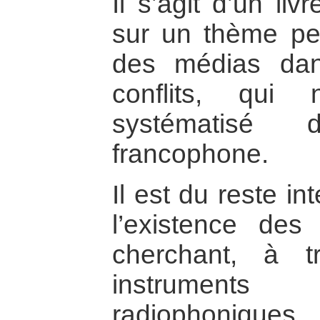
Il s’agit d’un li
sur un thème per
des médias dan
conflits, qui 
systématisé
francophone.
Il est du reste i
l’existence de
cherchant, à t
instrument
radiophoniques