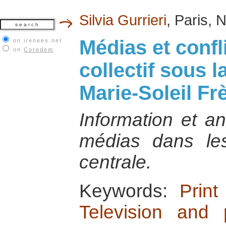
Silvia Gurrieri
, Paris,
Médias et confl
on irenees.net
on
Coredem
collectif sous l
Marie-Soleil Frè
Information et an
médias dans les
centrale.
Keywords:
Prin
Television and