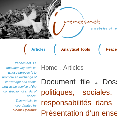
a website of r
Articles
Analytical Tools
Peace
Irenees.net is a
Home
Articles
documentary website
whose purpose is to
promote an exchange of
Document file
Doss
knowledge and know-
how at the service of the
politiques, sociales
construction of an Art of
peace.
responsabilités dans 
This website is
coordinated by
Modus Operandi
Présentation d’un ense