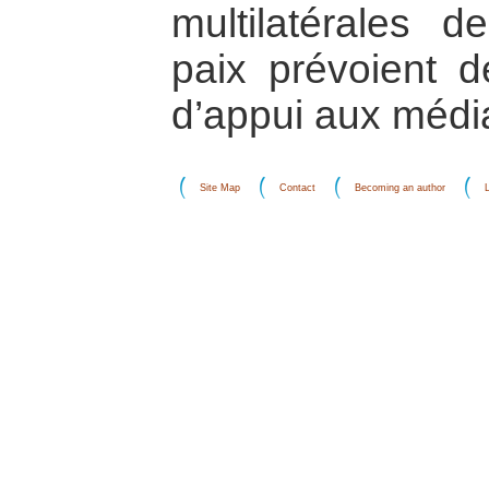
multilatérales d
paix prévoient d
d’appui aux médi
Site Map
Contact
Becoming an author