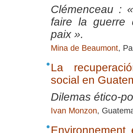
Clémenceau : « 
faire la guerre
paix ».
Mina de Beaumont
, Pa
La recuperaci
social en Guate
Dilemas ético-pol
Ivan Monzon
, Guatema
Environnement e