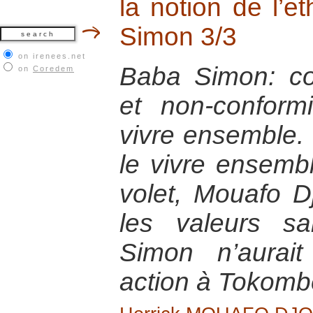
la notion de l’e
Simon 3/3
on irenees.net
Baba Simon: co
on
Coredem
et non-confor
vivre ensemble. 
le vivre ensemb
volet, Mouafo D
les valeurs s
Simon n’aurai
action à Tokomb