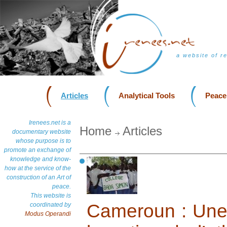
a website of r
Articles
Analytical Tools
Peace
Irenees.net is a
Home
Articles
documentary website
whose purpose is to
promote an exchange of
knowledge and know-
how at the service of the
construction of an Art of
peace.
This website is
Cameroun : Une 
coordinated by
Modus Operandi