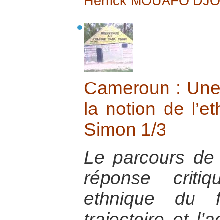
Herrick MOUAFO DJ
Cameroun : Une 
la notion de l’e
Simon 1/3
Le parcours d
réponse criti
ethnique du f
trajectoire et l