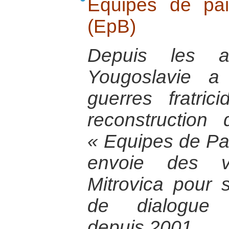
Equipes de pa
(EpB)
Depuis les a
Yougoslavie a
guerres fratri
reconstruction di
« Equipes de Pa
envoie des vo
Mitrovica pour so
de dialogue i
depuis 2001