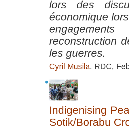
lors des disc
économique lorsqu
engagement
reconstruction d
les guerres.
Cyril Musila
, RDC, Feb
Indigenising Pea
Sotik/Borabu Cro