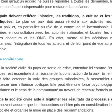
t, bien qu’aucun accord ne puisse répondre à toutes les demandes, l
st une étape indispensable pour restaurer la confiance.
ix doivent refléter l’histoire, les traditions, la culture et les
liquées.
Le plan de paix doit aussi réfléchir aux activités né
a paix et, en particulier au rôle de la communauté internationale. 
ifiées en consultation avec les autorités nationales et locales, le
les donateurs et les ONG. En effet, même si les décisions 
imales, l’intégration de tous les acteurs et de leur point de vue au
able.
a société civile
e la société civile du pays en sortie de crise, entendue ici comme l
es, est essentielle à la réussite de la construction de la paix. En effe
 à faire entendre la voix des groupes minoritaires, à rassembler
xercer une influence politique. Elle peut être une force psychologi
onfiance et le sens de la communauté au travers de réseaux formels o
de la société civile aide à légitimer les résultats du processus 
s peuvent assurer que les discussions ont bien pris en considération l
société et organisé la mise en place des recommandations.