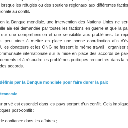
er lorsque les réfugiés ou des soutiens régionaux aux différentes facti
onale au conflit.
elon la Banque mondiale, une intervention des Nations Unies ne se
elle aie été demandée par toutes les factions en guerre et que la par
 sur une compréhension et une sensibilité aux problèmes. Le rep
al peut aider à mettre en place une bonne coordination afin d’év
 les donateurs et les ONG ne fassent le même travail ; organiser 
communauté internationale sur la mise en place des accords de paix 
ncements et à résoudre les problèmes politiques rencontrés dans la n
des accords.
définis par la Banque mondiale pour faire durer la paix
’économie
r privé est essentiel dans les pays sortant d’un conflit. Cela implique
tiques post-conflit :
e confiance dans les affaires ;