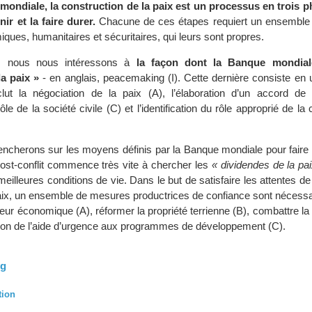
ondiale, la construction de la paix est un processus en trois ph
nir et la faire durer.
Chacune de ces étapes requiert un ensemble
iques, humanitaires et sécuritaires, qui leurs sont propres.
e, nous nous intéressons à
la façon dont la Banque mondiale
la paix »
- en anglais, peacemaking (I). Cette dernière consiste en
nclut la négociation de la paix (A), l’élaboration d’un accord de 
le de la société civile (C) et l’identification du rôle approprié de 
ncherons sur les moyens définis par la Banque mondiale pour faire d
post-conflit commence très vite à chercher les
« dividendes de la pa
eilleures conditions de vie. Dans le but de satisfaire les attentes de 
 paix, un ensemble de mesures productrices de confiance sont néces
eur économique (A), réformer la propriété terrienne (B), combattre la 
sition de l’aide d’urgence aux programmes de développement (C).
ng
tion