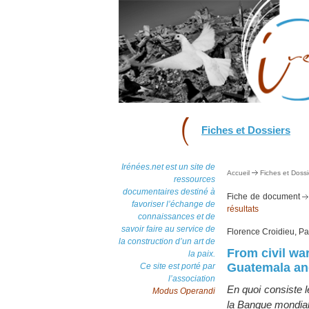
Fiches et Dossiers
Irénées.net est un site de
Accueil
Fiches et Dossi
ressources
documentaires destiné à
Fiche de document
favoriser l’échange de
résultats
connaissances et de
savoir faire au service de
Florence Croidieu, Pa
la construction d’un art de
From civil war
la paix.
Guatemala an
Ce site est porté par
l’association
En quoi consiste 
Modus Operandi
la Banque mondiale