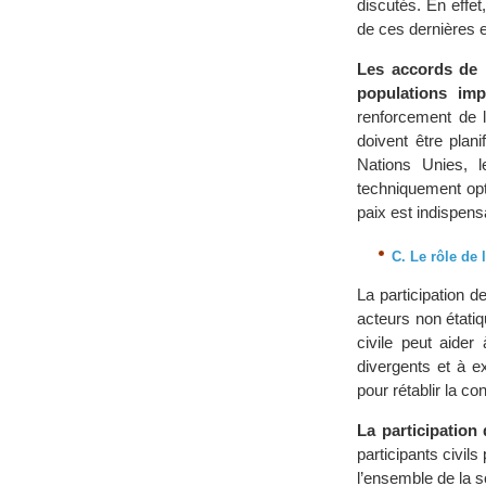
discutés. En effe
de ces dernières e
Les accords de pa
populations imp
renforcement de l
doivent être plan
Nations Unies, 
techniquement opt
paix est indispens
C. Le rôle de l
La participation d
acteurs non étatiqu
civile peut aider
divergents et à e
pour rétablir la c
La participation 
participants civil
l’ensemble de la 