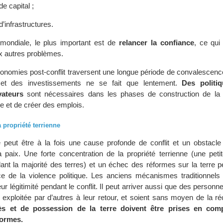
e capital ;
’infrastructures.
mondiale, le plus important est de
relancer la confiance
, ce qui
x autres problèmes.
conomies post-conflit traversent une longue période de convalescence
 et des investissements ne se fait que lentement.
Des politi
ateurs
sont nécessaires dans les phases de construction de la 
e et de créer des emplois.
 propriété terrienne
e peut être à la fois une cause profonde de conflit et un obstacle
a paix. Une forte concentration de la propriété terrienne (une peti
ant la majorité des terres) et un échec des réformes sur la terre p
 de la violence politique. Les anciens mécanismes traditionnels 
ur légitimité pendant le conflit. Il peut arriver aussi que des person
e exploitée par d’autres à leur retour, et soient sans moyen de la r
ès et de possession de la terre doivent être prises en com
formes.