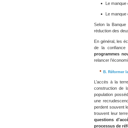
Le manque d
Le manque d
Selon la Banque 
réduction des deu
En général, les é
de la confiance
programmes nov
relancer l’économi
B. Réformer la
L’accès à la terr
construction de l
population posséd
une recrudescence
perdent souvent le
trouvent leur terr
questions d’acc
processus de ré