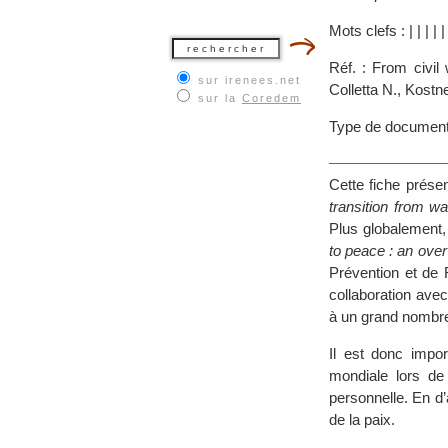
Mots clefs :
|
|
|
|
Réf. : From civil
sur irenees.net
Colletta N., Kost
sur la
Coredem
Type de document
Cette fiche prése
transition from w
Plus globalement,
to peace : an ove
Prévention et de
collaboration avec
à un grand nombre 
Il est donc impor
mondiale lors de
personnelle. En d’
de la paix.