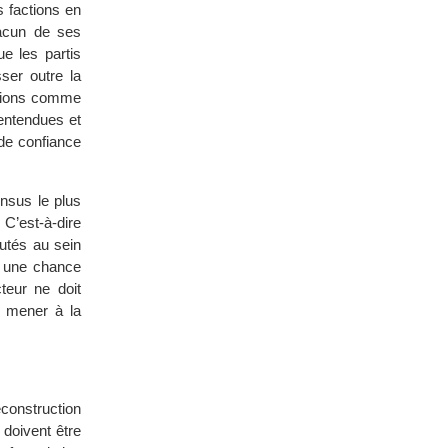
s factions en
hacun de ses
e les partis
ser outre la
ations comme
entendues et
de confiance
nsus le plus
.
C’est-à-dire
cutés au sein
s une chance
teur ne doit
t mener à la
construction
 doivent être