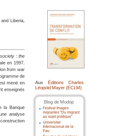
 and Liberia,
 society : the
ale en 1997.
tion from war
programme de
Aux
Éditions Charles
 est mené en
Léopold Mayer (ECLM)
ont enseignés
Blog de Modop
 de la Banque
Festival Images
migrantes "Du migrant
’une analyse
au sujet politique"
 construction
Universitat
Internacional de la
Pau