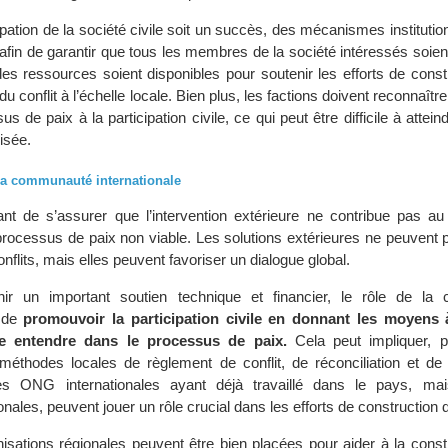
ipation de la société civile soit un succès, des mécanismes institutio
afin de garantir que tous les membres de la société intéressés soien
des ressources soient disponibles pour soutenir les efforts de const
du conflit à l’échelle locale. Bien plus, les factions doivent reconnaîtr
us de paix à la participation civile, ce qui peut être difficile à attei
risée.
 la communauté internationale
tant de s’assurer que l’intervention extérieure ne contribue pas au 
rocessus de paix non viable. Les solutions extérieures ne peuvent 
flits, mais elles peuvent favoriser un dialogue global.
ir un important soutien technique et financier, le rôle de la
t de
promouvoir la participation civile en donnant les moyens 
ire entendre dans le processus de paix.
Cela peut impliquer, 
méthodes locales de règlement de conflit, de réconciliation et de 
. Les ONG internationales ayant déjà travaillé dans le pays, ma
onales, peuvent jouer un rôle crucial dans les efforts de construction d
nisations régionales peuvent être bien placées pour aider à la const