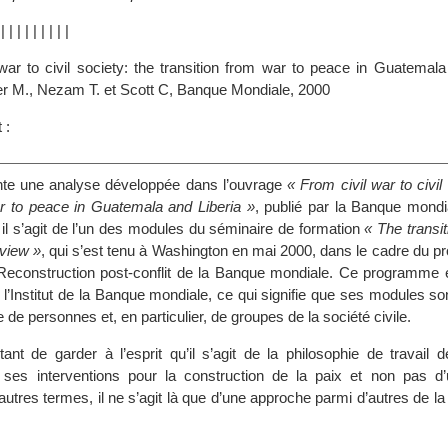
|
|
|
|
|
|
|
|
|
|
 war to civil society: the transition from war to peace in Guatemala
ner M., Nezam T. et Scott C, Banque Mondiale, 2000
 :
nte une analyse développée dans l’ouvrage
« From civil war to civil
ar to peace in Guatemala and Liberia »
, publié par la Banque mondi
 il s’agit de l’un des modules du séminaire de formation
« The transi
rview »
, qui s’est tenu à Washington en mai 2000, dans le cadre du 
 Reconstruction post-conflit de la Banque mondiale. Ce programme
 l’Institut de la Banque mondiale, ce qui signifie que ses modules s
de personnes et, en particulier, de groupes de la société civile.
tant de garder à l’esprit qu’il s’agit de la philosophie de travail
 ses interventions pour la construction de la paix et non pas d
autres termes, il ne s’agit là que d’une approche parmi d’autres de la