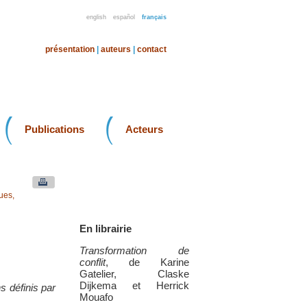
english
español
français
présentation
|
auteurs
|
contact
Publications
Acteurs
ues,
En librairie
Transformation de
conflit
, de Karine
Gatelier, Claske
Dijkema et Herrick
 définis par
Mouafo