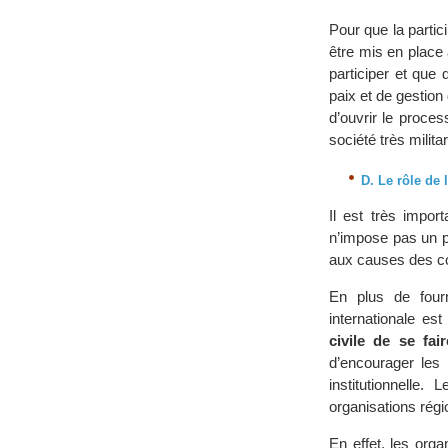
Pour que la partic
être mis en place 
participer et que 
paix et de gestion 
d’ouvrir le process
société très milita
D. Le rôle de
Il est très impor
n’impose pas un p
aux causes des con
En plus de fourn
internationale es
civile de se fa
d’encourager les 
institutionnelle
organisations régi
En effet, les orga