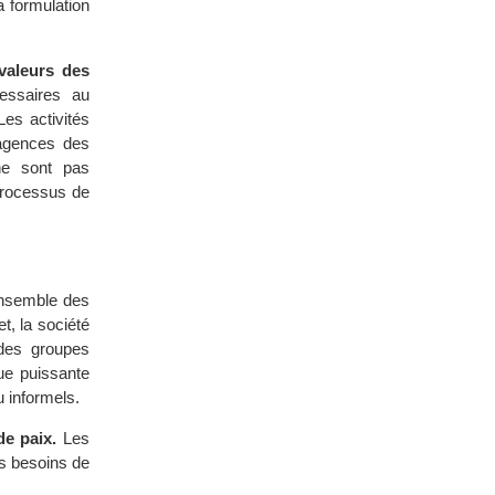
a formulation
 valeurs des
cessaires au
Les activités
s agences des
ne sont pas
 processus de
’ensemble des
t, la société
 des groupes
que puissante
u informels.
de paix.
Les
es besoins de