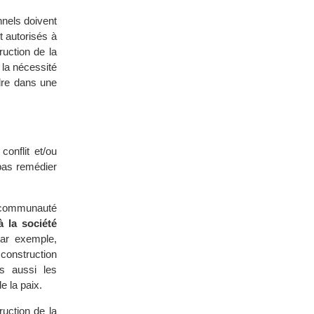
nnels doivent
t autorisés à
ruction de la
e la nécessité
ndre dans une
conflit et/ou
pas remédier
 communauté
à la société
par exemple,
construction
is aussi les
e la paix.
ruction de la