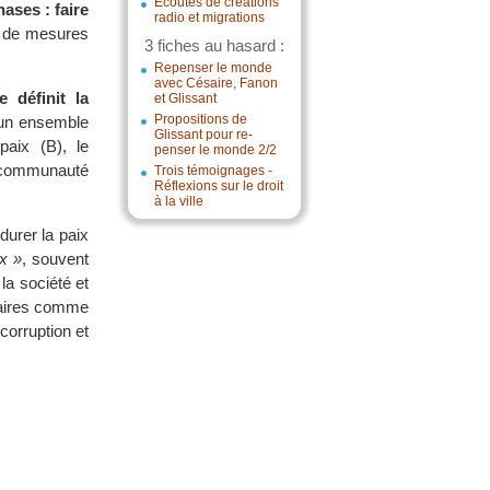
Écoutes de créations
ases : faire
radio et migrations
 de mesures
3 fiches au hasard :
Repenser le monde
avec Césaire, Fanon
 définit la
et Glissant
Propositions de
 un ensemble
Glissant pour re-
paix (B), le
penser le monde 2/2
la communauté
Trois témoignages -
Réflexions sur le droit
à la ville
urer la paix
ix »
, souvent
la société et
saires comme
corruption et