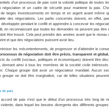
ntiels d’un processus de paix sont la volonté politique de toutes le
en négociation et un cadre de sécurité pour maintenir la paix. C
t de larges investissements en temps et en argent avant même qu
able des négociations. Les partis concernés doivent, en effet, pas
t développée pendant le conflit et apprendre à concevoir les négoci
lit, en reconnaissant que toutes les demandes ne peuvent pas être 
oit être trouvé. Cela peut prendre des années avant que le niveau 
eint et que des négociations puissent avoir lieu.
nimiser les mécontentements, de progresser et d’atteindre le conse
 processus de négociation doit être précis, transparent et global
cts du conflit (sociaux, politiques et économiques) doivent être dis
, donnant ainsi à tous les membres de la société civile intéressé
iper. Chaque groupe doit avoir un négociateur mandaté. Aucun sec
n groupe ne doit être marginalisé, car de telles situations peuven
s de paix
 accord de paix n’est que le début d’un processus très long de re
 violente, dans lequel les besoins divergents des différents groupes