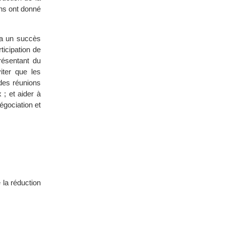
ons ont donné
ra un succès
ticipation de
résentant du
iter que les
des réunions
; et aider à
égociation et
 la réduction