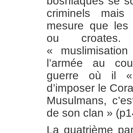
bosniaques se so
criminels mai
mesure que les p
ou croates.
« muslimisatio
l’armée au co
guerre où il «
d’imposer le Cor
Musulmans, c’es
de son clan » (p1
La quatrième par