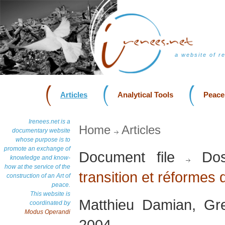
a website of r
Articles
Analytical Tools
Peace
Irenees.net is a
Home
Articles
documentary website
whose purpose is to
promote an exchange of
Document file
Dos
knowledge and know-
how at the service of the
transition et réformes 
construction of an Art of
peace.
This website is
Matthieu Damian, Gr
coordinated by
Modus Operandi
2004