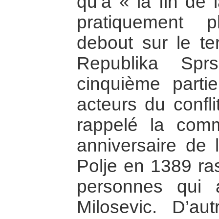
qu’à « la fin de l
pratiquement 
debout sur le ter
Republika Spr
cinquième parti
acteurs du confli
rappelé la com
anniversaire de 
Polje en 1389 ra
personnes qui
Milosevic. D’aut