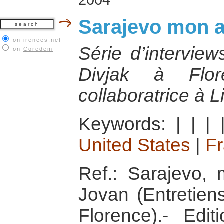
Sarajevo mon 
on irenees.net
Série d’intervie
on
Coredem
Divjak à Flor
collaboratrice à L
Keywords:
|
|
|
United States
|
F
Ref.: Sarajevo,
Jovan (Entreti
Florence).- Edit