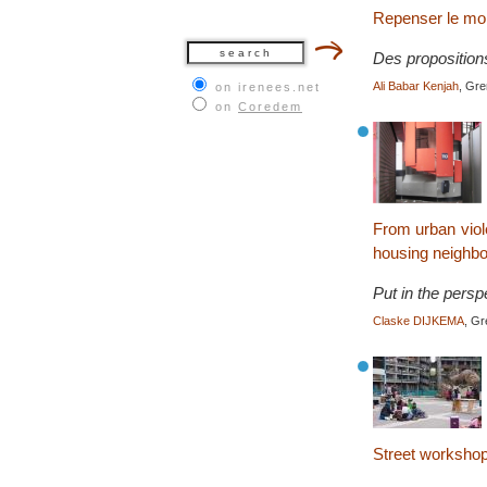
Repenser le mon
Des propositions
Ali Babar Kenjah
, Gre
on irenees.net
on
Coredem
From urban viol
housing neighbo
Put in the persp
Claske DIJKEMA
, G
Street workshop