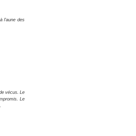
 à l’aune des
 de vécus. Le
ompromis. Le
.