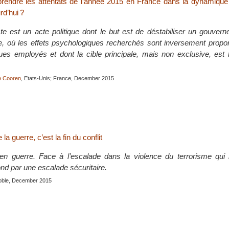
dre les attentats de l’année 2015 en France dans la dynamique g
rd’hui ?
ste est un acte politique dont le but est de déstabiliser un gouve
ue, où les effets psychologiques recherchés sont inversement propo
s employés et dont la cible principale, mais non exclusive, est l
e Cooren
, Etats-Unis; France, December 2015
 la guerre, c’est la fin du conflit
n guerre. Face à l’escalade dans la violence du terrorisme qui l
ond par une escalade sécuritaire.
oble, December 2015