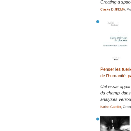
Creating a space 
Claske DIJKEMA
, M
Penser les tueri
de l’humanité, p
Cet essai appara
du champ dans l
analyses verroui
Karine Gatelier
, Gren