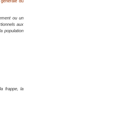
énérale du
rnement ou un
rtionnels aux
a population
a frappe, la