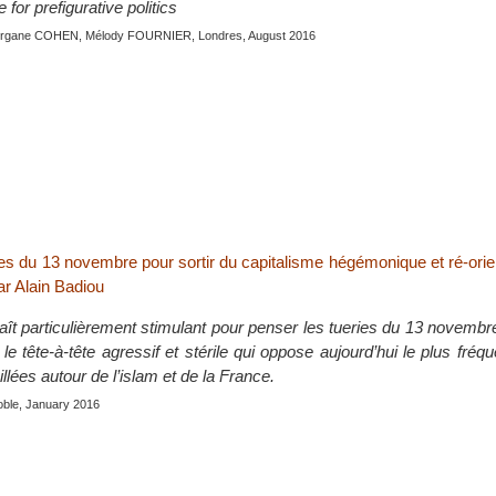
for prefigurative politics
organe COHEN, Mélody FOURNIER, Londres, August 2016
es du 13 novembre pour sortir du capitalisme hégémonique et ré-orient
ar Alain Badiou
ît particulièrement stimulant pour penser les tueries du 13 novembre
e tête-à-tête agressif et stérile qui oppose aujourd’hui le plus fr
llées autour de l’islam et de la France.
oble, January 2016