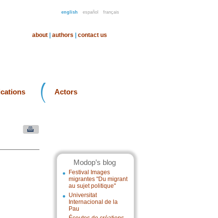
english
español
français
about
|
authors
|
contact us
ications
Actors
Modop’s blog
Festival Images
migrantes "Du migrant
au sujet politique"
Universitat
Internacional de la
Pau