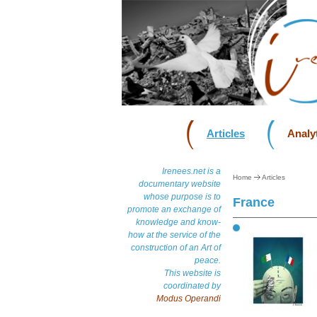
Articles
Analyt
Irenees.net is a
Home
Articles
documentary website
whose purpose is to
France
promote an exchange of
knowledge and know-
how at the service of the
construction of an Art of
peace.
This website is
coordinated by
Modus Operandi