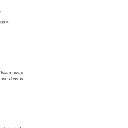
e
ous ».
l’Islam ouvre
 une dans la