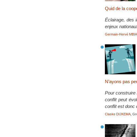
Quid de la coop
Éclairage, des 
enjeux nationau
Germain-Hervé MBI
N’ayons pas peur
Pour construire 
conflit peut év
conflit est donc
Claske DIJKEMA
, Gr