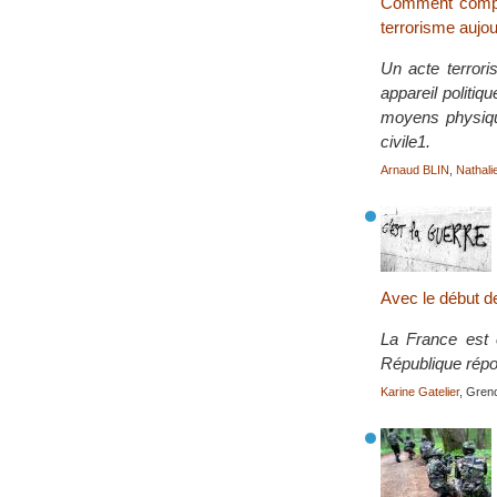
Comment compren
terrorisme aujou
Un acte terrori
appareil politiq
moyens physique
civile1.
Arnaud BLIN
,
Nathali
Avec le début de
La France est e
République rép
Karine Gatelier
, Gren