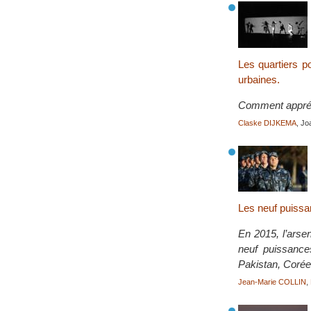
Les quartiers po
urbaines.
Comment appréhe
Claske DIJKEMA
, J
Les neuf puissa
En 2015, l’arse
neuf puissance
Pakistan, Corée
Jean-Marie COLLIN
,