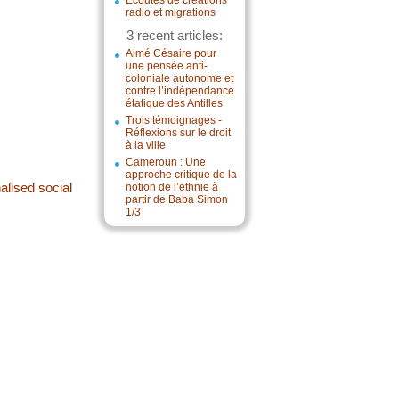
Écoutes de créations
radio et migrations
3 recent articles:
Aimé Césaire pour
une pensée anti-
coloniale autonome et
contre l’indépendance
étatique des Antilles
Trois témoignages -
Réflexions sur le droit
à la ville
Cameroun : Une
approche critique de la
alised social
notion de l’ethnie à
partir de Baba Simon
1/3