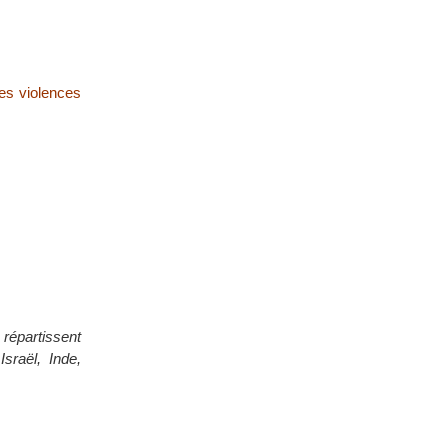
les violences
 répartissent
sraël, Inde,