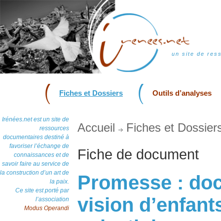
un site de res
Fiches et Dossiers
Outils d’analyses
Irénées.net est un site de
Accueil
Fiches et Dossier
ressources
documentaires destiné à
favoriser l’échange de
Fiche de document
connaissances et de
savoir faire au service de
la construction d’un art de
Promesse : doc
la paix.
Ce site est porté par
vision d’enfants
l’association
Modus Operandi