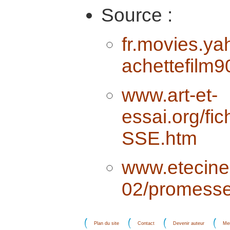
Source :
fr.movies.y
achettefilm
www.art-et-
essai.org/f
SSE.htm
www.etecine.
02/promesse
Plan du site
Contact
Devenir auteur
Men