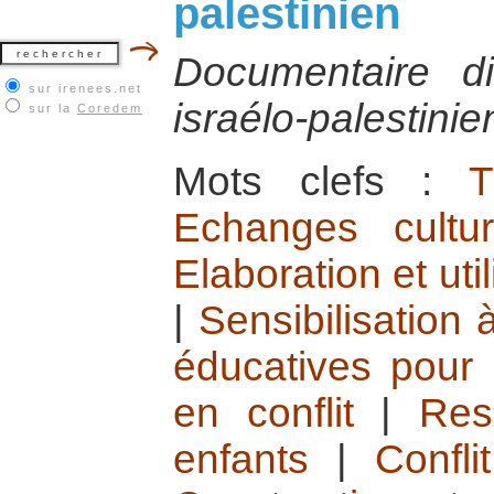
palestinien
Documentaire di
sur irenees.net
israélo-palestinie
sur la
Coredem
Mots clefs :
T
Echanges cultu
Elaboration et ut
|
Sensibilisation 
éducatives pour 
en conflit
|
Res
enfants
|
Confli