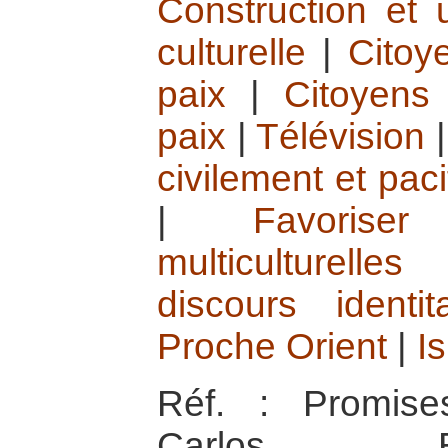
Construction et ut
culturelle
|
Citoy
paix
|
Citoyens 
paix
|
Télévision
civilement et pac
|
Favorise
multiculturelles
discours identita
Proche Orient
|
Is
Réf. : Promise
Carlos B