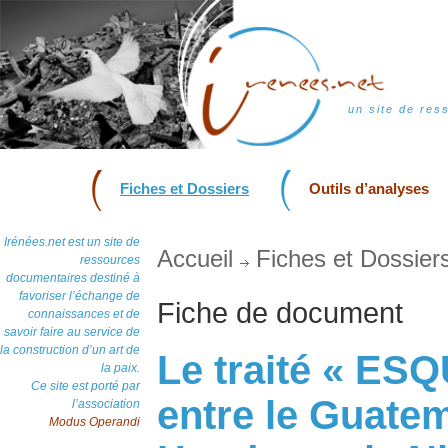
un site de res
Fiches et Dossiers
Outils d’analyses
Irénées.net est un site de
Accueil
Fiches et Dossier
ressources
documentaires destiné à
favoriser l’échange de
Fiche de document
connaissances et de
savoir faire au service de
la construction d’un art de
Le traité « ESQ
la paix.
Ce site est porté par
entre le Guatem
l’association
Modus Operandi