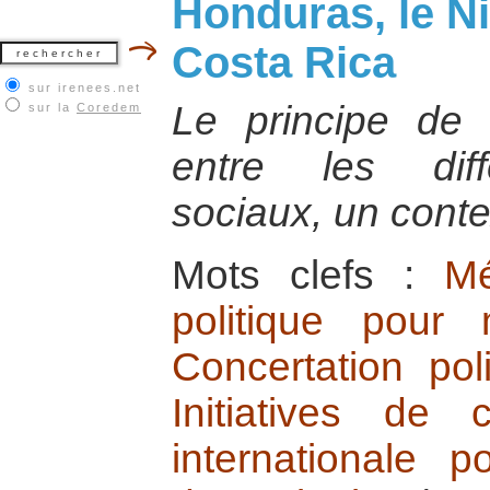
Honduras, le Ni
Costa Rica
sur irenees.net
Le principe de n
sur la
Coredem
entre les dif
sociaux, un contex
Mots clefs :
Mé
politique pour 
Concertation pol
Initiatives de c
internationale p