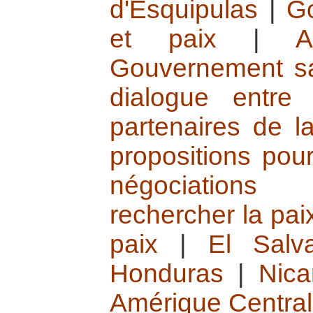
d'Esquipulas
|
Go
et paix
|
A
Gouvernement sa
dialogue entre
partenaires de l
propositions pour
négociations
rechercher la pai
paix
|
El Salv
Honduras
|
Nica
Amérique Centra