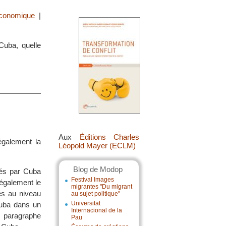
économique
|
 Cuba, quelle
Aux
Éditions Charles
également la
Léopold Mayer (ECLM)
Blog de Modop
rés par Cuba
Festival Images
 également le
migrantes "Du migrant
és au niveau
au sujet politique"
Universitat
Cuba dans un
Internacional de la
n paragraphe
Pau