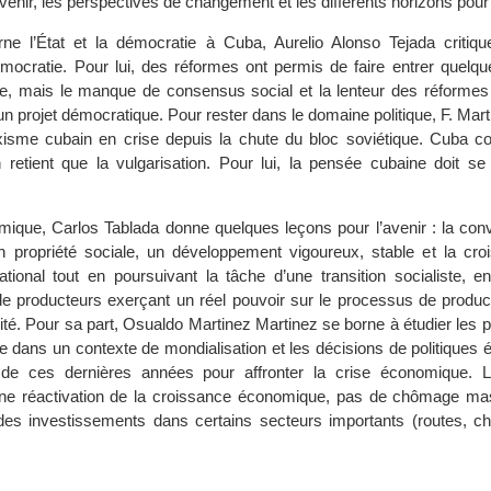
venir, les perspectives de changement et les différents horizons pou
e l’État et la démocratie à Cuba, Aurelio Alonso Tejada critique
émocratie. Pour lui, des réformes ont permis de faire entrer quelqu
île, mais le manque de consensus social et la lenteur des réforme
n projet démocratique. Pour rester dans le domaine politique, F. Mar
isme cubain en crise depuis la chute du bloc soviétique. Cuba co
retient que la vulgarisation. Pour lui, la pensée cubaine doit se
mique, Carlos Tablada donne quelques leçons pour l’avenir : la conv
en propriété sociale, un développement vigoureux, stable et la cro
tional tout en poursuivant la tâche d’une transition socialiste, e
 de producteurs exerçant un réel pouvoir sur le processus de produc
tivité. Pour sa part, Osualdo Martinez Martinez se borne à étudier les
e dans un contexte de mondialisation et les décisions de politiques
de ces dernières années pour affronter la crise économique. L
ne réactivation de la croissance économique, pas de chômage ma
es investissements dans certains secteurs importants (routes, ch