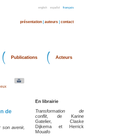
english
español
français
présentation
|
auteurs
|
contact
Publications
Acteurs
jeux
En librairie
on de
Transformation de
conflit
, de Karine
Gatelier, Claske
Dijkema et Herrick
r son avenir,
Mouafo