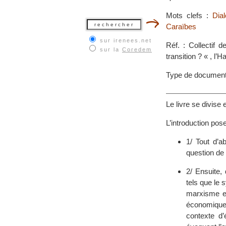
Mots clefs :
Dia
Caraïbes
sur irenees.net
Réf. : Collectif 
sur la
Coredem
transition ? « , l’
Type de documen
Le livre se divise
L’introduction pos
1/ Tout d’a
question de 
2/ Ensuite,
tels que le 
marxisme et
économique
contexte d’