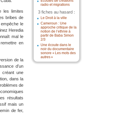
r Cuba.
Écoutes de créations
radio et migrations
 les limites
3 fiches au hasard :
es bribes de
Le Droit à la ville
s empêche le
Cameroun : Une
approche critique de la
tinez Heredia
notion de l’ethnie à
partir de Baba Simon
nnaît mal le
2/3
 remettre en
Une écoute dans le
noir du documentaire
sonore « Les mots des
autres »
ersion de la
issance d’un
n créant une
tion, dans la
 problèmes de
 économiques
es résultats
ssif mais un
emin de fer,