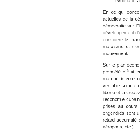
évoquant l’a
En ce qui concern
actuelles de la d
démocratie sur l’
développement d’u
considère le marx
marxisme et n’en 
mouvement.
Sur le plan écono
propriété d’État 
marché interne na
véritable société
liberté et la créa
l’économie cubain
prises au cours 
engendrés sont u
retard accumulé d
aéroports, etc.).