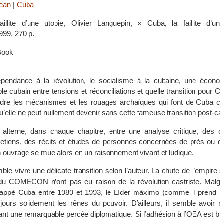
ean
|
Cuba
aillite d’une utopie, Olivier Languepin, « Cuba, la faillite d’u
999, 270 p.
Book
ndépendance à la révolution, le socialisme à la cubaine, une écon
le cubain entre tensions et réconciliations et quelle transition pour 
dre les mécanismes et les rouages archaïques qui font de Cuba ce
qu’elle ne peut nullement devenir sans cette fameuse transition post-ca
n alterne, dans chaque chapitre, entre une analyse critique, des
retiens, des récits et études de personnes concernées de près ou de
n ouvrage se mue alors en un raisonnement vivant et ludique.
emble vivre une délicate transition selon l’auteur. La chute de l’empire
 du COMECON n’ont pas eu raison de la révolution castriste. Malgré
rappé Cuba entre 1989 et 1993, le Líder máximo (comme il prend l
oujours solidement les rênes du pouvoir. D’ailleurs, il semble avoir
uant une remarquable percée diplomatique. Si l’adhésion à l’OEA est b