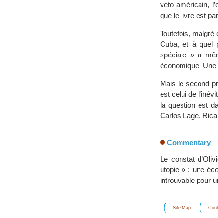
veto américain, l
que le livre est pa
Toutefois, malgré 
Cuba, et à quel 
spéciale » a mêm
économique. Une ps
Mais le second pr
est celui de l’iné
la question est d
Carlos Lage, Rica
Commentary
Le constat d’Oliv
utopie » : une éc
introuvable pour u
Site Map
Cont