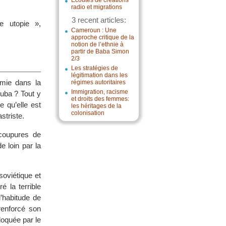
Écoutes de créations
radio et migrations
3 recent articles:
ne utopie »,
Cameroun : Une
approche critique de la
notion de l’ethnie à
partir de Baba Simon
2/3
Les stratégies de
légitimation dans les
omie dans la
régimes autoritaires
Immigration, racisme
Cuba ? Tout y
et droits des femmes:
 qu’elle est
les héritages de la
colonisation
striste.
 coupures de
 loin par la
 soviétique et
 la terrible
’habitude de
 renforcé son
loquée par le