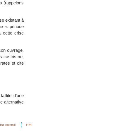
s (rappelons
se existant à
ne « période
 cette crise
son ouvrage,
ès-castrisme,
ates et cite
aillite d’une
e alternative
dus operandi
FPH