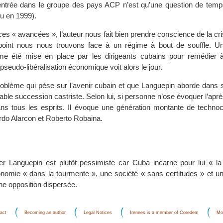
’entrée dans le groupe des pays ACP n’est qu’une question de temp
ru en 1999).
ces « avancées », l’auteur nous fait bien prendre conscience de la cri
point nous nous trouvons face à un régime à bout de souffle. U
e été mise en place par les dirigeants cubains pour remédier à
eudo-libéralisation économique voit alors le jour.
oblème qui pèse sur l’avenir cubain et que Languepin aborde dans 
vitable succession castriste. Selon lui, si personne n’ose évoquer l’apr
ans tous les esprits. Il évoque une génération montante de technocr
rdo Alarcon et Roberto Robaina.
ier Languepin est plutôt pessimiste car Cuba incarne pour lui « la f
onomie « dans la tourmente », une société « sans certitudes » et un
ne opposition dispersée.
act
Becoming an author
Legal Notices
Irenees is a member of Coredem
Mo