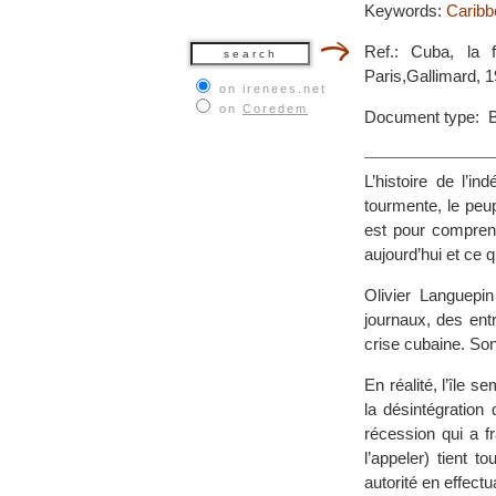
Keywords:
Caribb
Ref.: Cuba, la f
Paris,Gallimard, 1
on irenees.net
on
Coredem
Document type: 
L’histoire de l’i
tourmente, le peup
est pour compren
aujourd’hui et ce 
Olivier Languepi
journaux, des ent
crise cubaine. So
En réalité, l’île s
la désintégration
récession qui a f
l’appeler) tient t
autorité en effect