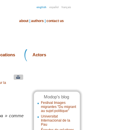
english
español
français
about
|
authors
|
contact us
ications
Actors
r la
Modop’s blog
Festival Images
migrantes "Du migrant
au sujet politique"
Cuba » comme
Universitat
Internacional de la
Pau