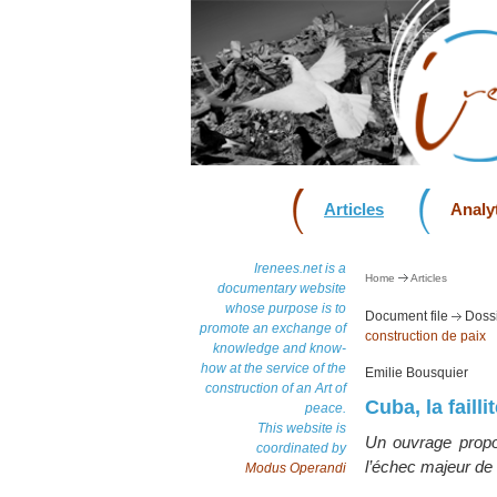
Articles
Analyt
Irenees.net is a
Home
Articles
documentary website
whose purpose is to
Document file
Dossi
promote an exchange of
construction de paix
knowledge and know-
how at the service of the
Emilie Bousquier
construction of an Art of
Cuba, la faill
peace.
This website is
Un ouvrage propo
coordinated by
l’échec majeur de
Modus Operandi