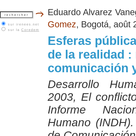
Eduardo Alvarez Van
Gomez
, Bogotá, août
sur irenees.net
sur la
Coredem
Esferas pública
de la realidad 
comunicación y
Desarrollo Hu
2003, El conflict
Informe Nacio
Humano (INDH).
de Comunicación