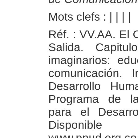
Mots clefs :
|
|
|
|
Réf. : VV.AA. El 
Salida. Capitu
imaginarios: ed
comunicación. 
Desarrollo Hum
Programa de l
para el Desarr
Dispon
www.pnud.org.co