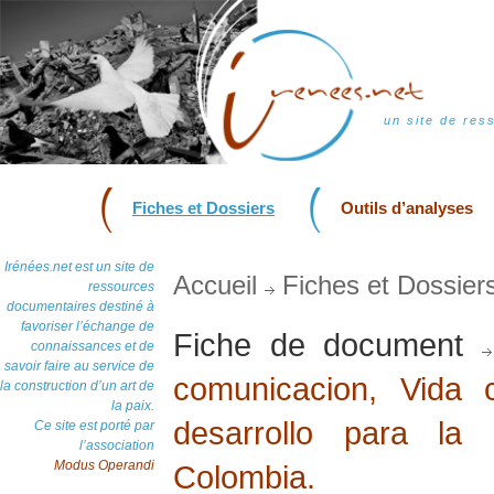
un site de res
Fiches et Dossiers
Outils d’analyses
Irénées.net est un site de
Accueil
Fiches et Dossier
ressources
documentaires destiné à
favoriser l’échange de
Fiche de document
connaissances et de
savoir faire au service de
comunicacion, Vida 
la construction d’un art de
la paix.
desarrollo para la
Ce site est porté par
l’association
Modus Operandi
Colombia.