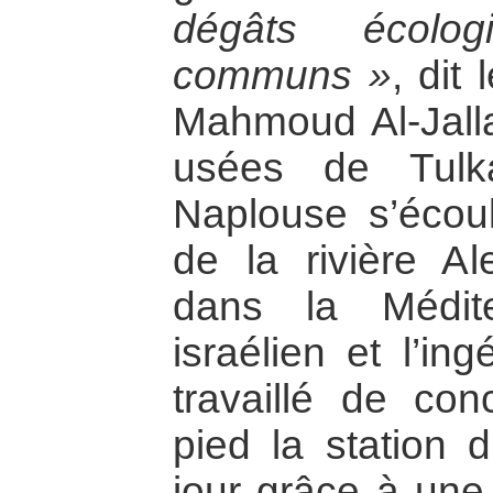
dégâts écolo
communs »
, dit
Mahmoud Al-Jalla
usées de Tulk
Naplouse s’écoul
de la rivière Al
dans la Méditer
israélien et l’in
travaillé de con
pied la station d
jour grâce à une