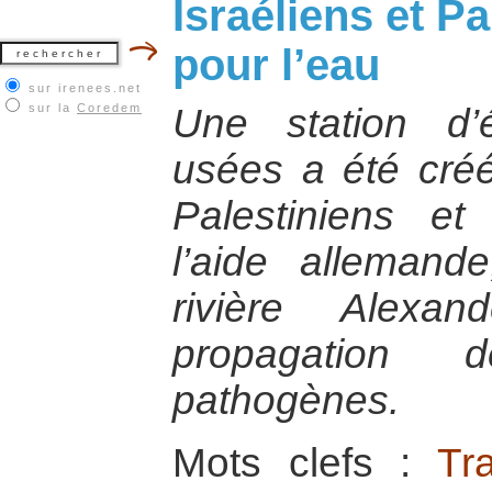
Israéliens et Pa
pour l’eau
sur irenees.net
sur la
Coredem
Une station d’
usées a été cré
Palestiniens et
l’aide allemand
rivière Alexa
propagation 
pathogènes.
Mots clefs :
Tr