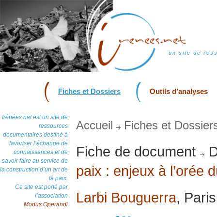
un site de res
Fiches et Dossiers
Outils d’analyses
Irénées.net est un site de
Accueil
Fiches et Dossier
ressources
documentaires destiné à
favoriser l’échange de
Fiche de document
D
connaissances et de
savoir faire au service de
paix : enjeux à l’orée 
la construction d’un art de
la paix.
Ce site est porté par
Larbi Bouguerra
, Paris
l’association
Modus Operandi