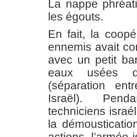
La nappe phréatiq
les égouts.
En fait, la coopé
ennemis avait c
avec un petit ba
eaux usées d
(séparation ent
Israël). Penda
techniciens israé
la démousticatio
actions, l’armée 