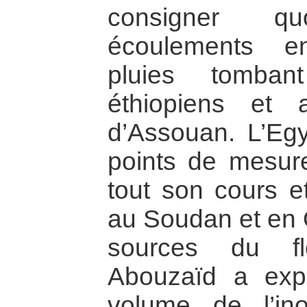
consigner quo
écoulements e
pluies tomba
éthiopiens et 
d’Assouan. L’Egy
points de mesure
tout son cours e
au Soudan et en 
sources du fl
Abouzaïd a ex
volume de l’ino