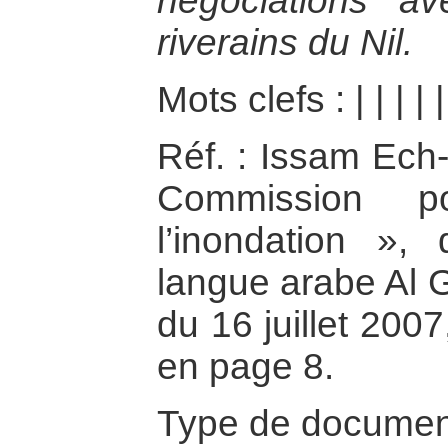
négociations a
riverains du Nil.
Mots clefs :
|
|
|
|
|
Réf. : Issam Ech
Commission p
l’inondation », 
langue arabe Al 
du 16 juillet 200
en page 8.
Type de documen