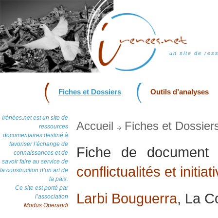
un site de res
Fiches et Dossiers
Outils d’analyses
Irénées.net est un site de
Accueil
Fiches et Dossier
ressources
documentaires destiné à
favoriser l’échange de
Fiche de documen
connaissances et de
savoir faire au service de
conflictualités et initia
la construction d’un art de
la paix.
Ce site est porté par
Larbi Bouguerra
, La Co
l’association
Modus Operandi