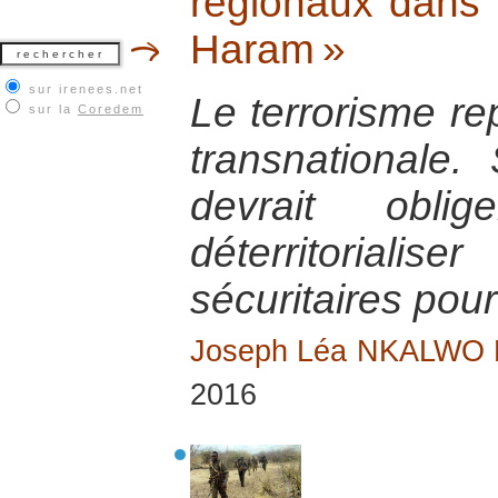
régionaux dans l
Haram »
sur irenees.net
Le terrorisme r
sur la
Coredem
transnationale. S
devrait obl
déterritorial
sécuritaires pour
Joseph Léa NKALWO
2016