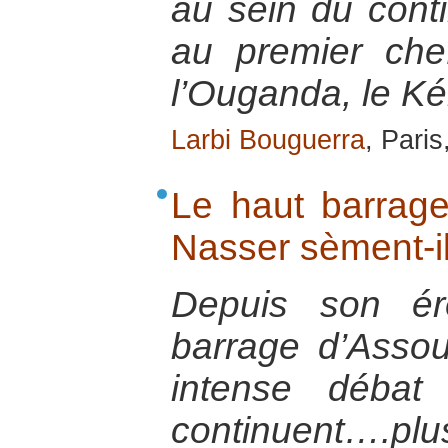
au sein du contin
au premier chef 
l’Ouganda, le K
Larbi Bouguerra
, Pari
Le haut barrage
Nasser sèment-il
Depuis son ér
barrage d’Assou
intense débat
continuent….plu