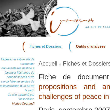
un site de res
Fiches et Dossiers
Outils d’analyses
Irénées.net est un site de
Accueil
Fiches et Dossier
ressources
documentaires destiné à
favoriser l’échange de
Fiche de docume
connaissances et de
savoir faire au service de
propositions and a
la construction d’un art de
la paix.
challenges of peace in
Ce site est porté par
l’association
Modus Operandi
Paris, septembre 2007