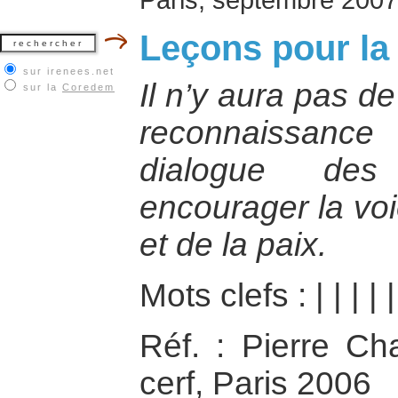
Leçons pour la
sur irenees.net
Il n’y aura pas d
sur la
Coredem
reconnaissanc
dialogue des 
encourager la voi
et de la paix.
Mots clefs :
|
|
|
|
|
Réf. : Pierre Ch
cerf, Paris 2006