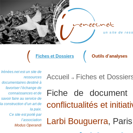
un site de res
Fiches et Dossiers
Outils d’analyses
Irénées.net est un site de
Accueil
Fiches et Dossier
ressources
documentaires destiné à
favoriser l’échange de
Fiche de documen
connaissances et de
savoir faire au service de
conflictualités et initia
la construction d’un art de
la paix.
Ce site est porté par
Larbi Bouguerra
, Pari
l’association
Modus Operandi