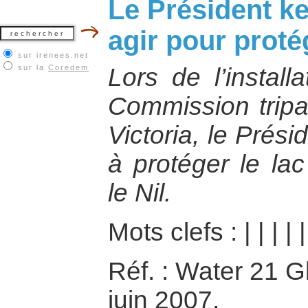
Le Président k
agir pour protég
sur irenees.net
sur la
Coredem
Lors de l’install
Commission tripar
Victoria, le Prés
à protéger le lac
le Nil.
Mots clefs :
|
|
|
|
|
Réf. : Water 21 G
juin 2007.