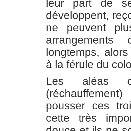
leur part de s
développent, reço
ne peuvent plu
arrangements 
longtemps, alors 
à la férule du col
Les aléas cli
(réchauffemen
pousser ces tro
cette très impo
douce et ils ne s