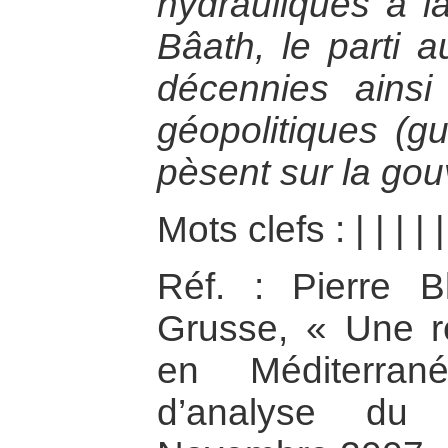
hydrauliques à l
Bâath, le parti 
décennies ainsi
géopolitiques (gu
pèsent sur la gou
Mots clefs :
|
|
|
|
|
Réf. : Pierre B
Grusse, « Une ré
en Méditerra
d’analyse du