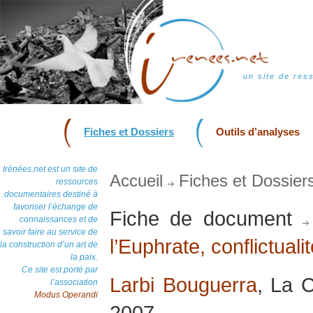
un site de res
Fiches et Dossiers
Outils d’analyses
Irénées.net est un site de
Accueil
Fiches et Dossier
ressources
documentaires destiné à
favoriser l’échange de
Fiche de document
connaissances et de
savoir faire au service de
l’Euphrate, conflictualit
la construction d’un art de
la paix.
Ce site est porté par
Larbi Bouguerra
, La 
l’association
Modus Operandi
2007