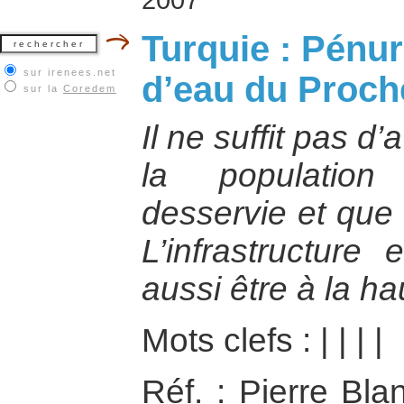
Turquie : Pénur
sur irenees.net
d’eau du Proch
sur la
Coredem
Il ne suffit pas d
la population
desservie et que 
L’infrastructure 
aussi être à la ha
Mots clefs :
|
|
|
|
Réf. : Pierre Bla