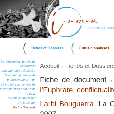
un site de res
Fiches et Dossiers
Outils d’analyses
Irénées.net est un site de
Accueil
Fiches et Dossier
ressources
documentaires destiné à
favoriser l’échange de
Fiche de document
connaissances et de
savoir faire au service de
l’Euphrate, conflictualit
la construction d’un art de
la paix.
Ce site est porté par
Larbi Bouguerra
, La 
l’association
Modus Operandi
2007