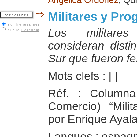
Militares y Pr
sur irenees.net
Los militares
sur la
Coredem
consideran disti
Sur que fueron f
Mots clefs :
|
|
Réf. : Columna 
Comercio) “Mili
por Enrique Ayal
Langues : espag