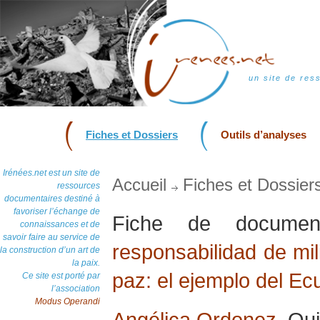
un site de res
Fiches et Dossiers
Outils d’analyses
Irénées.net est un site de
Accueil
Fiches et Dossier
ressources
documentaires destiné à
favoriser l’échange de
Fiche de docum
connaissances et de
savoir faire au service de
responsabilidad de mil
la construction d’un art de
la paix.
paz: el ejemplo del Ec
Ce site est porté par
l’association
Modus Operandi
Angélica Ordonez
, Qu