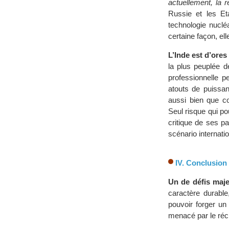
actuellement, la r
Russie et les Et
technologie nuclé
certaine façon, el
L’Inde est d’ore
la plus peuplée d
professionnelle p
atouts de puissa
aussi bien que 
Seul risque qui pou
critique de ses pa
scénario internatio
IV. Conclusion
Un de défis maje
caractère durable
pouvoir forger un
menacé par le réch