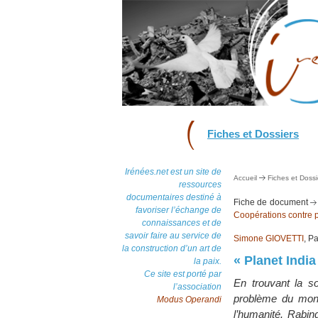
Fiches et Dossiers
Irénées.net est un site de
Accueil
Fiches et Dossi
ressources
documentaires destiné à
Fiche de document
favoriser l’échange de
Coopérations contre p
connaissances et de
savoir faire au service de
Simone GIOVETTI
, P
la construction d’un art de
« Planet Indi
la paix.
Ce site est porté par
En trouvant la s
l’association
problème du mond
Modus Operandi
l’humanité. Rabin