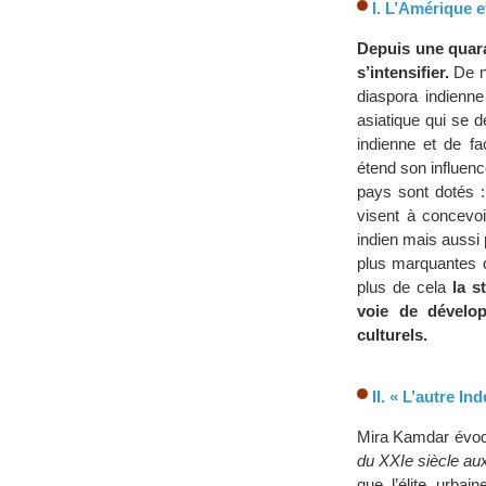
I. L’Amérique et
Depuis une quara
s’intensifier.
De n
diaspora indienne
asiatique qui se 
indienne et de f
étend son influenc
pays sont dotés :
visent à concevo
indien mais aussi
plus marquantes d
plus de cela
la s
voie de dévelo
culturels.
II. « L’autre Ind
Mira Kamdar évoq
du XXIe siècle aux
que l’élite urbai