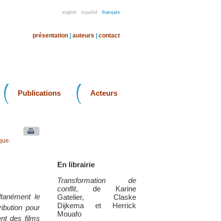
english
español
français
présentation
|
auteurs
|
contact
Publications
Acteurs
que.
En librairie
Transformation de
conflit
, de Karine
ltanément le
Gatelier, Claske
Dijkema et Herrick
ibution pour
Mouafo
ent des films