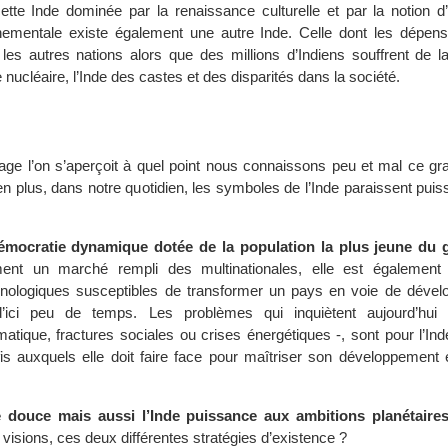
tte Inde dominée par la renaissance culturelle et par la notion d’
nnementale existe également une autre Inde. Celle dont les dépense
les autres nations alors que des millions d’Indiens souffrent de la
 nucléaire, l’Inde des castes et des disparités dans la société.
rage l’on s’aperçoit à quel point nous connaissons peu et mal ce gr
en plus, dans notre quotidien, les symboles de l’Inde paraissent puis
émocratie dynamique dotée de la population la plus jeune du 
ment un marché rempli des multinationales, elle est également
chnologiques susceptibles de transformer un pays en voie de déve
’ici peu de temps. Les problèmes qui inquiètent aujourd’hui l
atique, fractures sociales ou crises énergétiques -, sont pour l’Ind
fis auxquels elle doit faire face pour maîtriser son développement
e douce mais aussi l’Inde puissance aux ambitions planétaire
 visions, ces deux différentes stratégies d’existence ?