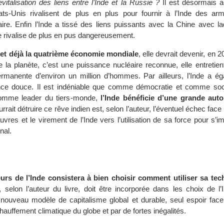
evitalisation des liens entre l’Inde et la Russie ?
Il est désormais a
ats-Unis rivalisent de plus en plus pour fournir à l’Inde des ar
aire. Enfin l’Inde a tissé des liens puissants avec la Chine avec la
le rivalise de plus en pus dangereusement.
s et déjà la quatrième économie mondiale
, elle devrait devenir, en 2
e la planète, c’est une puissance nucléaire reconnue, elle entretie
ermanente d’environ un million d’hommes. Par ailleurs, l’Inde a é
nce douce. Il est indéniable que comme démocratie et comme soc
comme leader du tiers-monde,
l’Inde bénéficie d’une grande auto
rrait détruire ce rêve indien est, selon l’auteur, l’éventuel échec face 
uvres et le virement de l’Inde vers l’utilisation de sa force pour s’i
nal.
urs de l’Inde consistera à bien choisir comment utiliser sa tec
, selon l’auteur du livre, doit être incorporée dans les choix de l’
 nouveau modèle de capitalisme global et durable, seul espoir face
auffement climatique du globe et par de fortes inégalités.