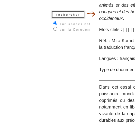
animés et des eff
banques et des hô
occidentaux.
sur irenees.net
Mots clefs :
|
|
|
|
sur la
Coredem
Réf. : Mira Kamda
la traduction franç
Langues : françai
Type de document
Dans cet essai o
puissance mondia
opprimés ou des 
notamment en libé
vivante de la cap
durables aux préo