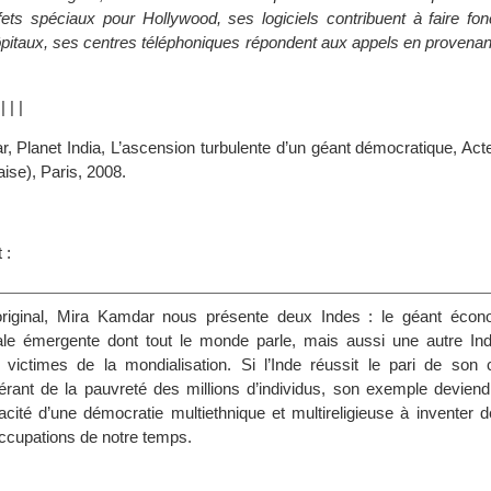
ets spéciaux pour Hollywood, ses logiciels contribuent à faire fon
pitaux, ses centres téléphoniques répondent aux appels en provena
|
|
|
|
r, Planet India, L’ascension turbulente d’un géant démocratique, Ac
aise), Paris, 2008.
s
 :
riginal, Mira Kamdar nous présente deux Indes : le géant écon
le émergente dont tout le monde parle, mais aussi une autre Ind
victimes de la mondialisation. Si l’Inde réussit le pari de son
rant de la pauvreté des millions d’individus, son exemple deviend
acité d’une démocratie multiethnique et multireligieuse à inventer 
ccupations de notre temps.