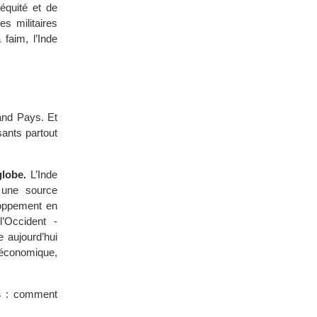
équité et de
s militaires
 faim, l’Inde
and Pays. Et
sants partout
globe.
L’Inde
 une source
loppement en
’Occident -
e aujourd’hui
 économique,
s
: comment