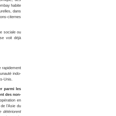
Bombay habite
urelles, dans
ons-citernes
re sociale ou
se voit déjà
pe rapidement
munauté indo-
ts-Unis.
er parmi les
ent des non-
opération en
 de l’Asie du
 détériorent