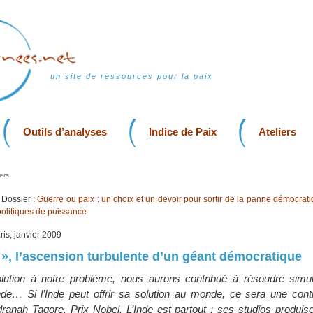
un site de ressources pour la paix
Outils d’analyses
Indice de Paix
Ateliers
ers
Dossier :
Guerre ou paix : un choix et un devoir pour sortir de la panne démocrati
olitiques de puissance.
aris, janvier 2009
a », l’ascension turbulente d’un géant démocratique
olution à notre problème, nous aurons contribué à résoudre simu
e… Si l’Inde peut offrir sa solution au monde, ce sera une contr
dranah Tagore, Prix Nobel. L’Inde est partout : ses studios produis