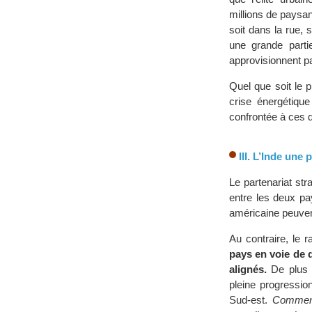
millions de paysan
soit dans la rue, 
une grande parti
approvisionnent pa
Quel que soit le 
crise énergétique
confrontée à ces d
III. L’Inde une
Le partenariat st
entre les deux pay
américaine peuven
Au contraire, le 
pays en voie de 
alignés.
De plus l
pleine progressio
Sud-est.
Comment 