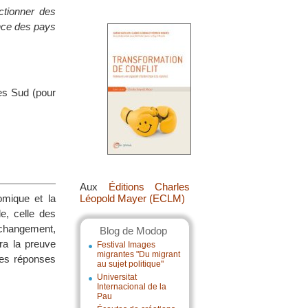
ctionner des
nce des pays
tes Sud (pour
Aux
Éditions Charles
omique et la
Léopold Mayer (ECLM)
e, celle des
 changement,
Blog de Modop
ra la preuve
Festival Images
migrantes "Du migrant
des réponses
au sujet politique"
Universitat
Internacional de la
Pau