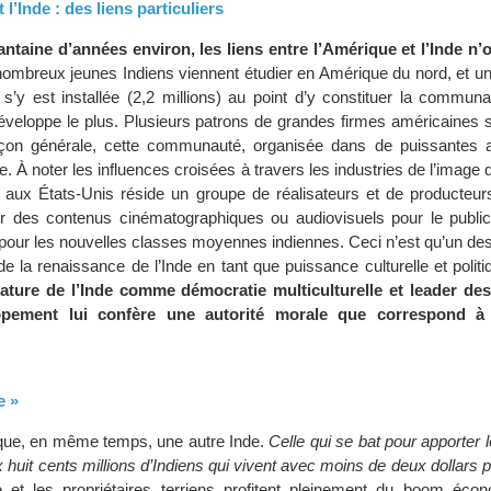
 l’Inde : des liens particuliers
ntaine d’années environ, les liens entre l’Amérique et l’Inde n’
ombreux jeunes Indiens viennent étudier en Amérique du nord, et u
 s’y est installée (2,2 millions) au point d’y constituer la communa
développe le plus. Plusieurs patrons de grandes firmes américaines s
açon générale, cette communauté, organisée dans de puissantes a
e. À noter les influences croisées à travers les industries de l’image 
 aux États-Unis réside un groupe de réalisateurs et de producteurs
ir des contenus cinématographiques ou audiovisuels pour le publi
 pour les nouvelles classes moyennes indiennes. Ceci n’est qu’un de
e la renaissance de l’Inde en tant que puissance culturelle et polit
tature de l’Inde comme démocratie multiculturelle et leader de
ppement lui confère une autorité morale que correspond à
e »
ue, en même temps, une autre Inde.
Celle qui se bat pour apporter 
 huit cents millions d’Indiens qui vivent avec moins de deux dollars pa
ne et les propriétaires terriens profitent pleinement du boom éco