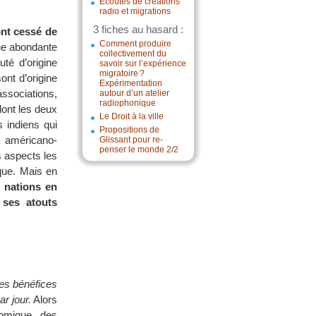
Écoutes de créations
radio et migrations
3 fiches au hasard :
ont cessé de
Comment produire
ne abondante
collectivement du
uté d’origine
savoir sur l’expérience
migratoire ?
ont d’origine
Expérimentation
ssociations,
autour d’un atelier
radiophonique
dont les deux
Le Droit à la ville
 indiens qui
Propositions de
c américano-
Glissant pour re-
penser le monde 2/2
s aspects les
ique. Mais en
s nations en
 ses atouts
les bénéfices
r jour.
Alors
nomique, des