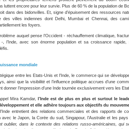
s luttent encore pour leur survie. Plus de 60 % de la population de 
soit dans des bidonvilles. Et, signe d’épuisement des ressources nat
e des villes indiennes dont Delhi, Mumbai et Chennai, des cami
rtiellement les foyers.
problème auquel pense l’Occident - réchauffement climatique, fractu
 -, l’Inde, avec son énorme population et sa croissance rapide, 
éfis.
 puissance mondiale
ratégique entre les Etats-Unis et l’Inde, le commerce qui se dévelop
s, ainsi que la visibilité et l’influence politique accrues d’une com
t donner l’impression d’une Inde tournée exclusivement vers les Eta
rappel Mira Kamdar,
l’Inde est de plus en plus et surtout le lead
développement et elle adhère toujours aux objectifs du mouvem
’Inde entretient des relations commerciales et des rapports de co
n avec le Japon, la Corée du sud, Singapour, l’Australie et les pays
oublier, dans le contexte des relations russo-américaines, qui se