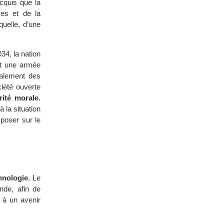
cquis que la
mes et de la
quelle, d’une
034, la nation
nt une armée
galement des
iété ouverte
rité morale.
à la situation
mposer sur le
hnologie.
Le
Inde, afin de
 à un avenir