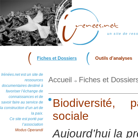
un site de res
Fiches et Dossiers
Outils d’analyses
Irénées.net est un site de
Accueil
Fiches et Dossier
ressources
documentaires destiné à
favoriser l’échange de
connaissances et de
Biodiversité, 
savoir faire au service de
la construction d’un art de
sociale
la paix.
Ce site est porté par
l’association
Aujourd’hui la p
Modus Operandi