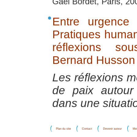
Gaël Bordet, Paris, 20
Entre urgence
Pratiques humani
réflexions so
Bernard Husson
Les réflexions m
de paix autour 
dans une situati
Plan du site
Contact
Devenir auteur
Men