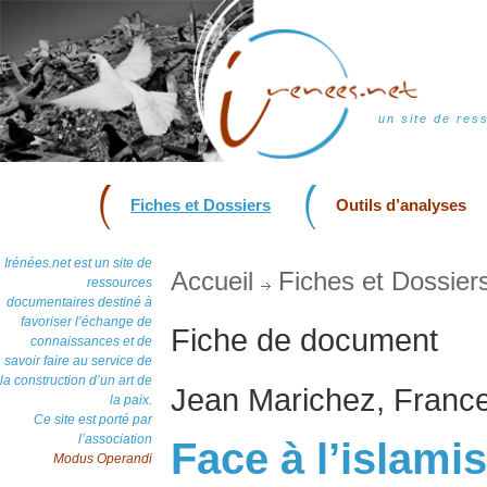
un site de res
Fiches et Dossiers
Outils d’analyses
Irénées.net est un site de
Accueil
Fiches et Dossier
ressources
documentaires destiné à
favoriser l’échange de
Fiche de document
connaissances et de
savoir faire au service de
la construction d’un art de
Jean Marichez, Franc
la paix.
Ce site est porté par
l’association
Face à l’islami
Modus Operandi