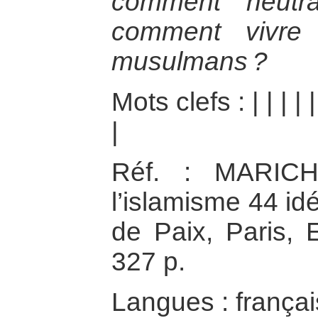
comment neutral
comment vivre
musulmans ?
Mots clefs :
|
|
|
|
|
Réf. : MARICH
l’islamisme 44 id
de Paix, Paris, 
327 p.
Langues : françai