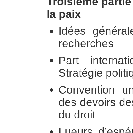
Troisième partie
la paix
Idées général
recherches
Part internat
Stratégie politi
Convention uni
des devoirs des
du droit
Lueurs d’espé