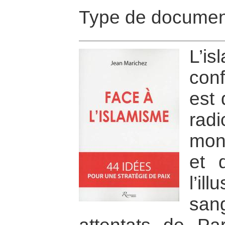
Type de documen
L’i
con
est 
rad
mon
et 
l’i
sa