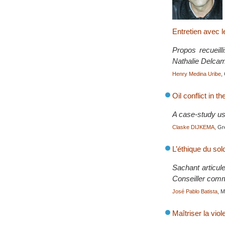
Entretien avec 
Propos recueill
Nathalie Delca
Henry Medina Uribe
,
Oil conflict in t
A case-study us
Claske DIJKEMA
, Gr
L’éthique du sol
Sachant articule
Conseiller comm
José Pablo Batista
, 
Maîtriser la vio