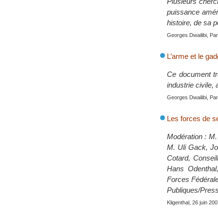
Plusieurs cherch
puissance améri
histoire, de sa p
Georges Dwailibi, Par
L’arme et le gad
Ce document tra
industrie civile,
Georges Dwailibi, Pari
Les forces de sé
Modération : M. 
M. Uli Gack, Jo
Cotard, Consei
Hans Odenthal,
Forces Fédérales
Publiques/Press
Kligenthal, 26 juin 20