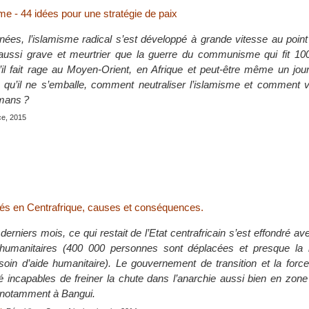
me - 44 idées pour une stratégie de paix
ées, l’islamisme radical s’est développé à grande vitesse au point
 aussi grave et meurtrier que la guerre du communisme qui fit 100
’il fait rage au Moyen-Orient, en Afrique et peut-être même un jou
qu’il ne s’emballe, comment neutraliser l’islamisme et comment v
mans ?
ce, 2015
més en Centrafrique, causes et conséquences.
derniers mois, ce qui restait de l’Etat centrafricain s’est effondré a
umanitaires (400 000 personnes sont déplacées et presque la m
soin d’aide humanitaire). Le gouvernement de transition et la forc
té incapables de freiner la chute dans l’anarchie aussi bien en zone
 notamment à Bangui.