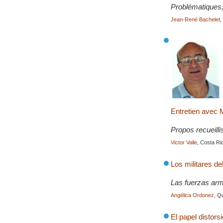
Problématiques,
Jean-René Bachelet
,
Entretien avec 
Propos recueilli
Victor Valle
, Costa Ri
Los militares de
Las fuerzas arm
Angélica Ordonez
, Q
El papel distor