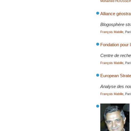
Mohamed HOUSSEI
Alliance géostr
Blogosphère str
François Mabille
, Par
Fondation pour 
Centre de recher
François Mabille
, Par
European Strate
Analyse des nouv
François Mabille
, Par