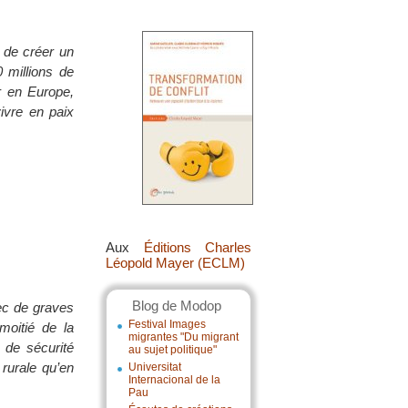
 de créer un
 millions de
r en Europe,
ivre en paix
Aux
Éditions Charles
Léopold Mayer (ECLM)
Blog de Modop
vec de graves
Festival Images
oitié de la
migrantes "Du migrant
e de sécurité
au sujet politique"
 rurale qu’en
Universitat
Internacional de la
Pau