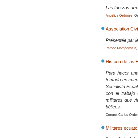
Las fuerzas arm
Angélica Ordonez
, Q
Association Civ
Présentée par l
Patrice Mompeyssin
,
Historia de las
Para hacer una
tomado en cuenta
Socialista Ecuat
con el trabajo
militares que vi
bélicos.
Coronel Carlos Ordo
Militares ecuato