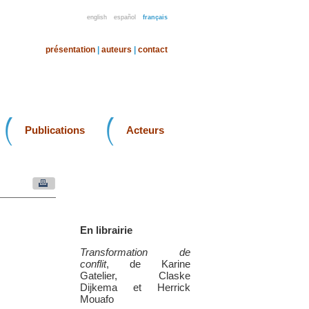
english
español
français
présentation
|
auteurs
|
contact
Publications
Acteurs
En librairie
Transformation de
conflit
, de Karine
Gatelier, Claske
Dijkema et Herrick
Mouafo