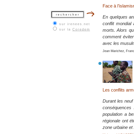
Face à l’islamis
En quelques ann
conflit mondial
sur irenees.net
sur la
Coredem
morts. Alors qu
comment éviter 
avec les musul
Jean Marichez, Fran
Les conflits ar
Durant les neuf 
conséquences h
population a be
régionale ont é
zone urbaine et