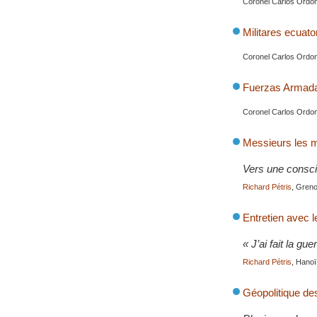
Coronel Carlos Ordo
Militares ecuato
Coronel Carlos Ordon
Fuerzas Armadas
Coronel Carlos Ordo
Messieurs les mil
Vers une consci
Richard Pétris
, Greno
Entretien avec 
« J’ai fait la gue
Richard Pétris
, Hanoï
Géopolitique des