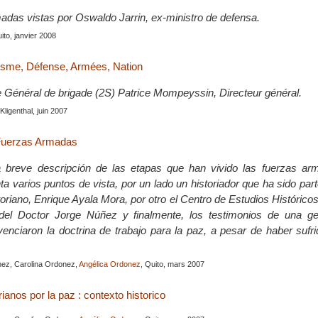
adas vistas por Oswaldo Jarrin, ex-ministro de defensa.
uito, janvier 2008
isme, Défense, Armées, Nation
e Général de brigade (2S) Patrice Mompeyssin, Directeur général.
 Kligenthal, juin 2007
 Fuerzas Armadas
 breve descripción de las etapas que han vivido las fuerzas a
 varios puntos de vista, por un lado un historiador que ha sido part
oriano, Enrique Ayala Mora, por otro el Centro de Estudios Históricos 
 del Doctor Jorge Núñez y finalmente, los testimonios de una g
venciaron la doctrina de trabajo para la paz, a pesar de haber sufri
nez, Carolina Ordonez,
Angélica Ordonez
, Quito, mars 2007
rianos por la paz : contexto historico