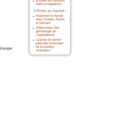
Écoutes de créations
radio et migrations
3 fiches au hasard :
Repenser le monde
avec Césaire, Fanon
et Glissant
Défann kòw. Une
généalogie de
l’autodéfense
La prise de parole
peut-elle émanciper
de la position
tranger.
victimaire ?