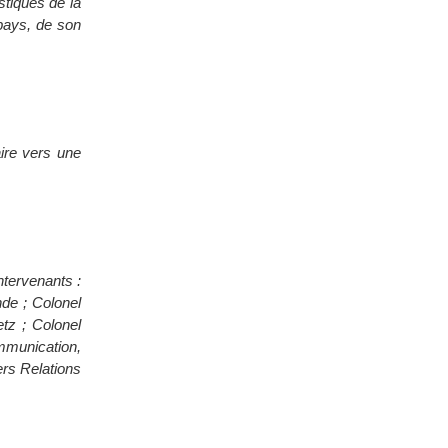
stiques de la
 pays, de son
aire vers une
ntervenants :
de ; Colonel
tz ; Colonel
mmunication,
ers Relations