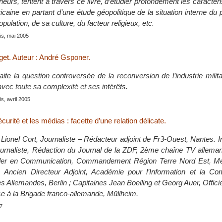
eurs, tentent à travers ce livre, d’étudier profondément les caractéri
caine en partant d’une étude géopolitique de la situation interne du
opulation, de sa culture, du facteur religieux, etc.
is, mai 2005
get. Auteur : André Gsponer.
ite la question controversée de la reconversion de l’industrie milit
 avec toute sa complexité et ses intérêts.
s, avril 2005
curité et les médias : facette d’une relation délicate.
Lionel Cort, Journaliste – Rédacteur adjoint de Fr3-Ouest, Nantes. I
urnaliste, Rédaction du Journal de la ZDF, 2ème chaîne TV alleman
ller en Communication, Commandement Région Terre Nord Est, Me
 Ancien Directeur Adjoint, Académie pour l’Information et la Co
 Allemandes, Berlin ; Capitaines Jean Boelling et Georg Auer, Offici
e à la Brigade franco-allemande, Müllheim.
07