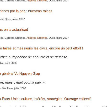
nez, Carolina Ordonez,
Angélica Ordonez
, Quito, mars 2007
rianos por la paz : nuestras raices
ez, Quito, mars 2007
 en la actualidad
nez, Carolina Ordonez,
Angélica Ordonez
, Quito, mars 2007
itaires et messieurs les civils, encore un petit effort !
ence européenne de sécurité et de défense.
ble, août 2006
le général Vo Nguyen Giap
rre, mais c’était pour la paix »
 - Viet Nam, juillet 2005
 États-Unis : culture, intérêts, stratégies. Ouvrage collectif.