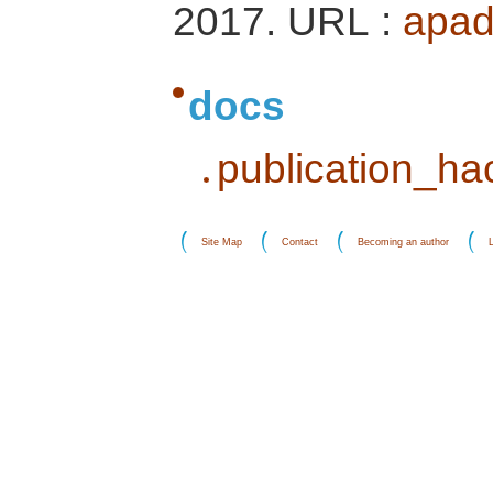
2017. URL :
apad
docs
publication_h
Site Map
Contact
Becoming an author