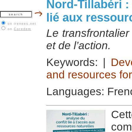
Nord-Tillabéri :
lié aux ressour
on irenees.net
on
Coredem
Le transfrontalie
et de l’action.
Keywords:
|
Dev
and resources fo
Languages: Fren
Cet
com