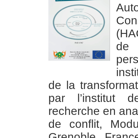
Au
Con
(HAC
de
pe
inst
de la transformat
par l’institut
recherche en anal
de conflit, Mod
Grenoble, France