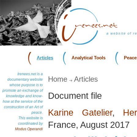
a website of r
Articles
Analytical Tools
Peace
Irenees.net is a
Home
Articles
documentary website
whose purpose is to
promote an exchange of
Document file
knowledge and know-
how at the service of the
construction of an Art of
Karine Gatelier
,
He
peace.
This website is
France, August 2017
coordinated by
Modus Operandi