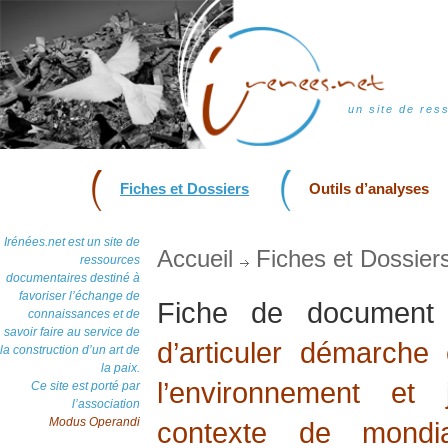
un site de res
Fiches et Dossiers
Outils d’analyses
Irénées.net est un site de
Accueil
Fiches et Dossier
ressources
documentaires destiné à
favoriser l’échange de
Fiche de documen
connaissances et de
savoir faire au service de
d’articuler démarche
la construction d’un art de
la paix.
l’environnement et
Ce site est porté par
l’association
Modus Operandi
contexte de mondia