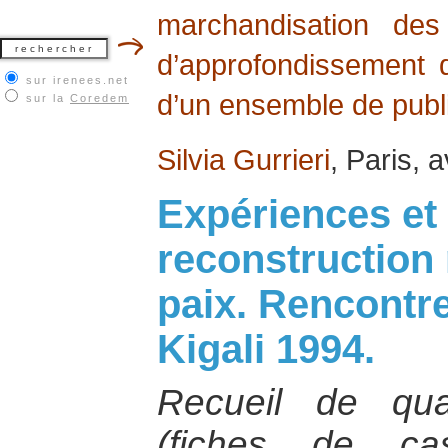
marchandisation des
d’approfondissement d
sur irenees.net
d’un ensemble de publi
sur la
Coredem
Silvia Gurrieri
, Paris, a
Expériences et 
reconstruction 
paix. Rencontre
Kigali 1994.
Recueil de quatr
(fiches de ca