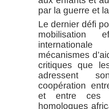
aux enfants et au
par la guerre et l
Le dernier défi p
mobilisation 
international
mécanismes d’aide
critiques que le
adressent so
coopération en
et entre ces 
homologues afri