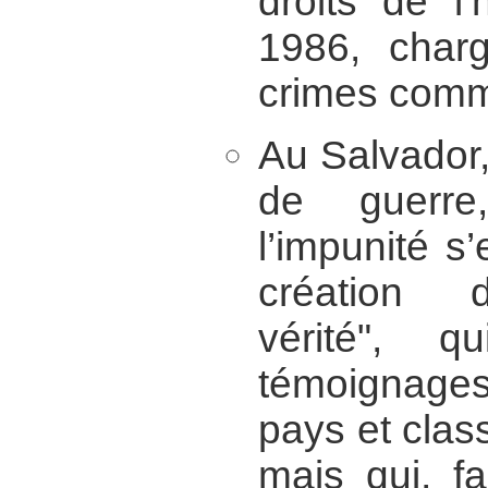
droits de l
1986, char
crimes comm
Au Salvador
de guerre
l’impunité s’
création 
vérité", q
témoignages
pays et clas
mais qui, f