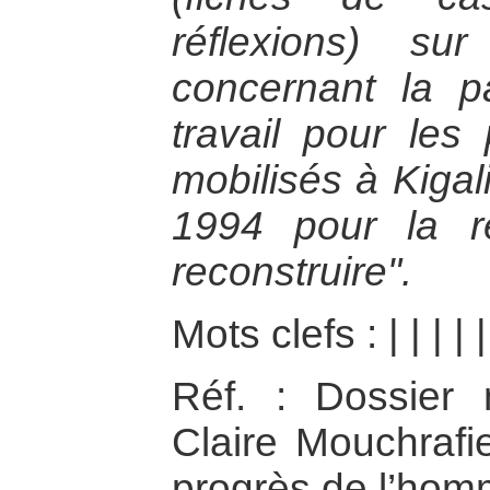
réflexions) su
concernant la p
travail pour les 
mobilisés à Kigal
1994 pour la r
reconstruire".
Mots clefs :
|
|
|
|
Réf. : Dossier
Claire Mouchrafi
progrès de l’hom