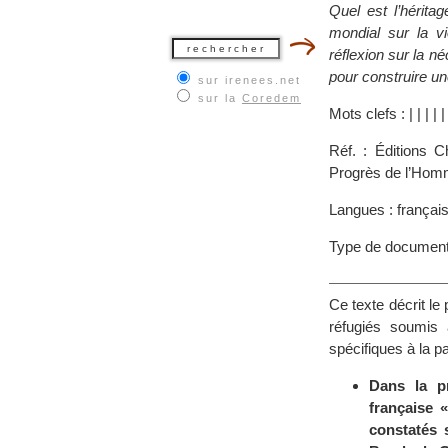
Quel est l’hérit
mondial sur la vi
réflexion sur la n
pour construire un
sur irenees.net
sur la
Coredem
Mots clefs :
|
|
|
|
Réf. : Éditions 
Progrès de l’Hom
Langues : françai
Type de document
Ce texte décrit le
réfugiés soumis 
spécifiques à la pa
Dans la pr
française 
constatés 