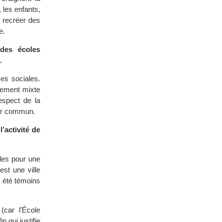
 les enfants,
e recréer des
e.
des écoles
.
ses sociales.
nnement mixte
espect de la
poir commun.
’activité de
lles pour une
est une ville
s été témoins
(car l’École
 qui justifie