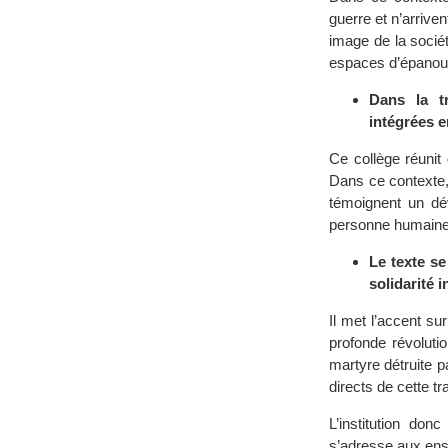
guerre et n’arrive
image de la sociét
espaces d’épanoui
Dans la t
intégrées e
Ce collège réunit
Dans ce contexte,
témoignent un dé
personne humaine et
Le texte se
solidarité i
Il met l’accent su
profonde révolutio
martyre détruite p
directs de cette tr
L’institution don
s’adresse aux ense