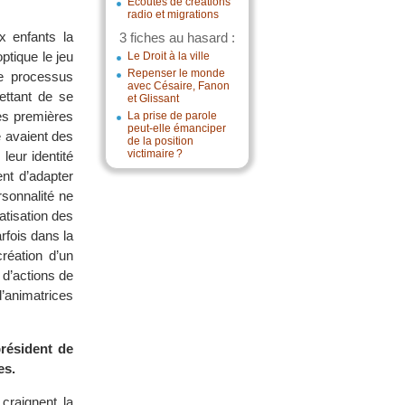
Écoutes de créations
radio et migrations
x enfants la
3 fiches au hasard :
ptique le jeu
Le Droit à la ville
Repenser le monde
le processus
avec Césaire, Fanon
ettant de se
et Glissant
les premières
La prise de parole
peut-elle émanciper
e avaient des
de la position
victimaire ?
leur identité
ent d’adapter
rsonnalité ne
atisation des
rfois dans la
réation d’un
 d’actions de
’animatrices
président de
es.
 craignent la