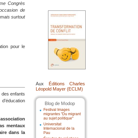
ième Congrès
 occasion de
 mais surtout
tion pour le
Aux
Éditions Charles
Léopold Mayer (ECLM)
e des enfants
d’éducation
Blog de Modop
Festival Images
migrantes "Du migrant
association
au sujet politique"
Universitat
mas mentaux
Internacional de la
aire dans la
Pau