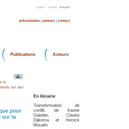
english
español
français
présentation
|
auteurs
|
contact
Publications
Acteurs
r le
uments sur des
En librairie
Transformation de
conflit
, de Karine
ique pour
Gatelier, Claske
 sur la
Dijkema et Herrick
Mouafo