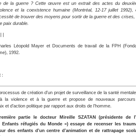
age de la guerre ? Cette œuvre est un extrait des actes du deux
olence et la coexistence humaine (Montréal, 12-17 juillet 1992),
écessité de trouver des moyens pour sortir de la guerre et des crises,
e paix durable.
|
|
|
Charles Léopold Mayer et Documents de travail de la FPH (Fonda
me), 1992.
s
 :
 processus de création d’un projet de surveillance de la santé mental
à la violence et à la guerre et propose de nouveaux parcours 
ix et d’action politique par rapport aux droits de l’homme.
emière partie le docteur Mireille SZATAN (présidente de l’
« Enfants réfugiés du Monde ») essaye de recenser les trau
sur des enfants d’un centre d’animation et de rattrapage scol