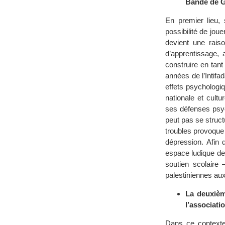
Bande de G
En premier lieu, 
possibilité de jou
devient une raiso
d’apprentissage, 
construire en tan
années de l’Intifa
effets psychologiqu
nationale et cultu
ses défenses psyc
peut pas se struct
troubles provoque i
dépression. Afin
espace ludique des
soutien scolaire 
palestiniennes aux
La deuxièm
l’associati
Dans ce contexte,