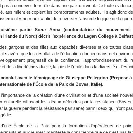
nt pas à concevoir leur rôle dans une paix qui vient. De toute évidence,
é, assimilent et copient les comportements adultes. Il s’agit donc d
ssement « normaux » afin de renverser l’absurde logique de la guerr
roisième partie Sœur Anna (coofondatrice du mouvement 
n Irlande du Nord) décrit l’expérience du Lagan College à Belfast
 des garçons et des filles aux capacités diverses et de toutes clas
 il s’avère que les résultats de l’éducation donnée dans cet enviro
veloppement progressif de la confiance, l’approfondissement du r
 de la liberté individuelle, la joie de l’unité dans la diversité et l’es
 conclut avec le témoignage de Giuseppe Pellegrino (Préposé à l
nternationale de l’École de la Paix de Boves, Italie).
r l’importance de la création d’une civilisation et d’une société nouve
n culturelle diffusant les idéaux défendus par la résistance (Boves 
ar la guerre pendant la résistance partisane) parmi ceux qui n’ont pa
agédie.
c d’une École de la Paix pour la formation d’opérateurs de paix 
ignants et aux jeunes) manifeste la conscience que ce n’est pas la fin