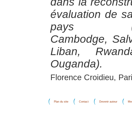
dans la reconstr
évaluation de s
pays (Bosn
Cambodge, Salva
Liban, Rwan
Ouganda).
Florence Croidieu, Par
Plan du site
Contact
Devenir auteur
Men