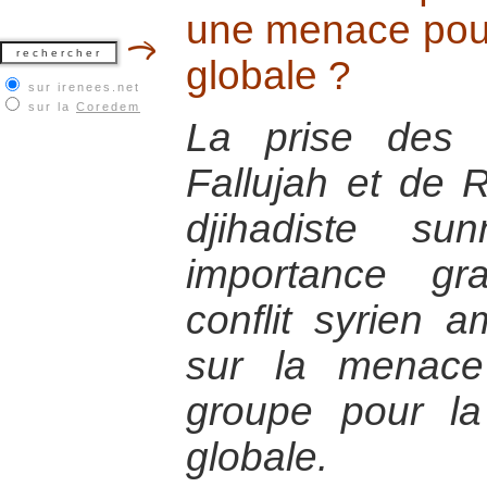
une menace pour 
globale ?
sur irenees.net
sur la
Coredem
La prise des v
Fallujah et de 
djihadiste su
importance gr
conflit syrien a
sur la menace
groupe pour la
globale.