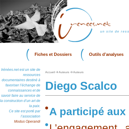
un site de res
Fiches et Dossiers
Outils d’analyses
Irénées.net est un site de
Accueil
Auteurs
Auteurs
ressources
documentaires destiné à
Diego Scalco
favoriser l’échange de
connaissances et de
savoir faire au service de
la construction d’un art de
la paix.
A participé aux
Ce site est porté par
l’association
Modus Operandi
L’engagement a