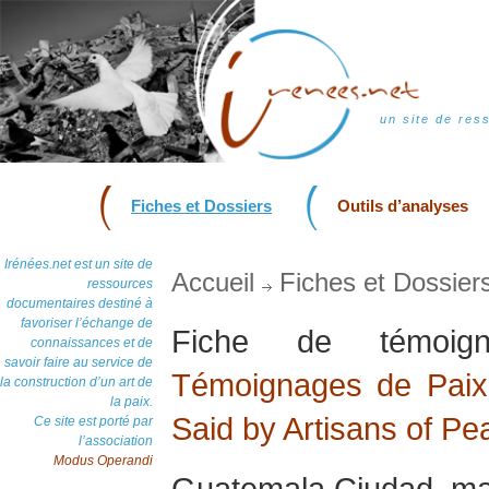
un site de res
Fiches et Dossiers
Outils d’analyses
Irénées.net est un site de
Accueil
Fiches et Dossier
ressources
documentaires destiné à
favoriser l’échange de
Fiche de témoi
connaissances et de
savoir faire au service de
Témoignages de Paix 
la construction d’un art de
la paix.
Said by Artisans of Pe
Ce site est porté par
l’association
Modus Operandi
Guatemala Ciudad, ma