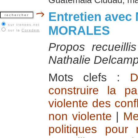
Entretien avec
sur irenees.net
MORALES
sur la
Coredem
Propos recueilli
Nathalie Delcamp
Mots clefs :
D
construire la pa
violente des confl
non violente
|
Me
politiques pour 