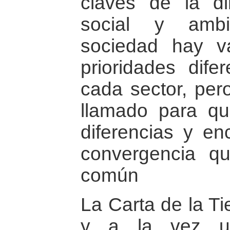
claves de la d
social y ambi
sociedad hay va
prioridades dif
cada sector, per
llamado para q
diferencias y e
convergencia q
común
La Carta de la T
y a la vez u