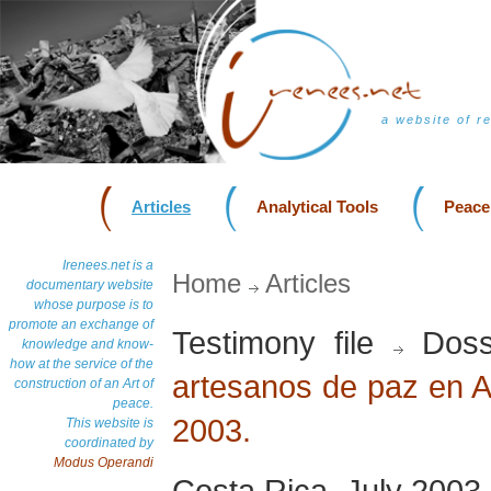
a website of r
Articles
Analytical Tools
Peace
Irenees.net is a
Home
Articles
documentary website
whose purpose is to
promote an exchange of
Testimony file
Doss
knowledge and know-
how at the service of the
artesanos de paz en Am
construction of an Art of
peace.
2003.
This website is
coordinated by
Modus Operandi
Costa Rica, July 2003