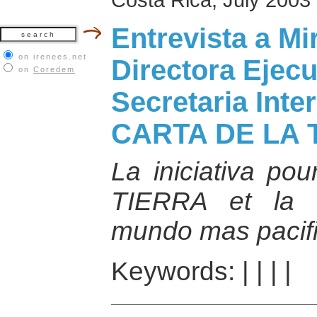
Entrevista a Mir
on irenees.net
Directora Ejecu
on
Coredem
Secretaria Inte
CARTA DE LA 
La iniciativa p
TIERRA et la 
mundo mas pacif
Keywords:
|
|
|
|