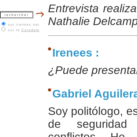
Entrevista realiz
Nathalie Delcamp
sur irenees.net
sur la
Coredem
Irenees :
¿Puede presentar
Gabriel Aguilera
Soy politólogo, e
de seguridad
conflictos. He