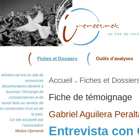
un site de res
Fiches et Dossiers
Outils d’analyses
Irénées.net est un site de
Accueil
Fiches et Dossier
ressources
documentaires destiné à
favoriser l’échange de
Fiche de témoignage
connaissances et de
savoir faire au service de
la construction d’un art de
Gabriel Aguilera Peralt
la paix.
Ce site est porté par
l’association
Entrevista con
Modus Operandi