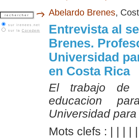
Abelardo Brenes
, Cost
Entrevista al s
sur irenees.net
sur la
Coredem
Brenes. Profeso
Universidad pa
en Costa Rica
El trabajo de 
educacion pa
Universidad para
Mots clefs :
|
|
|
|