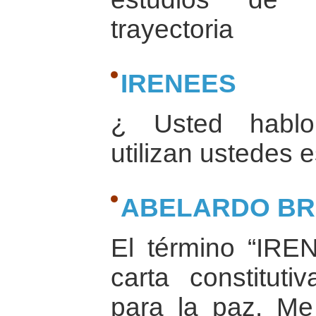
trayectoria
IRENEES
¿ Usted habl
utilizan ustedes 
ABELARDO B
El término “IRE
carta constituti
para la paz. M