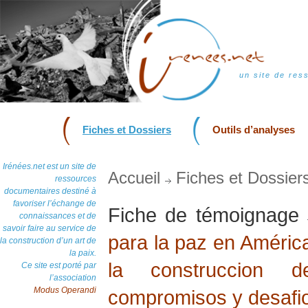
un site de res
Fiches et Dossiers
Outils d’analyses
Irénées.net est un site de
Accueil
Fiches et Dossier
ressources
documentaires destiné à
favoriser l’échange de
Fiche de témoignage
connaissances et de
savoir faire au service de
para la paz en América
la construction d’un art de
la paix.
la construccion 
Ce site est porté par
l’association
Modus Operandi
compromisos y desafi